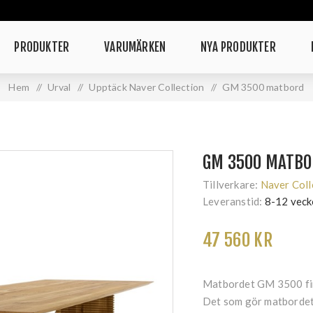
PRODUKTER
VARUMÄRKEN
NYA PRODUKTER
Hem
/
Urval
/
Upptäck Naver Collection
/
GM 3500 matbord
GM 3500 MATB
Tillverkare:
Naver Coll
Leveranstid:
8-12 veck
47 560 KR
Matbordet GM 3500 finns
Det som gör matbordet 