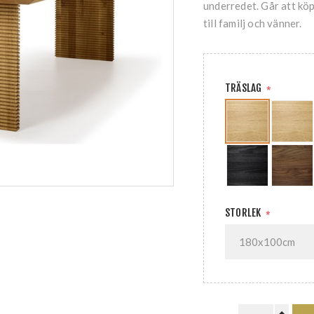
underredet. Går att köpa
till familj och vänner.
TRÄSLAG
*
STORLEK
*