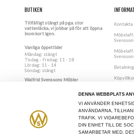
BUTIKEN
INFORMA
Tillfälligt stängt på pga. stor
Kontakta
vattenläcka, vi jobbar på för att öppna
inom kort igen.
Möbelaffä
Svensson
Vanliga öppettider
Möbelaffä
Måndag: stängt
Svensson
Tisdag - Fredag: 11 - 18
Lördag: 11 - 14
Betalning
Söndag: stängt
Köpvillko
Walfrid Svenssons Möbler
Nygatan 4
Integrite
652 20
Karlstad
DENNA WEBBPLATS AN
Sverige
Om oss
VI ANVÄNDER ENHETSI
info@walfrid.se
ANVÄNDARNA, TILLHAN
054-21 08 91
TRAFIK. VI VIDAREBE
DIN ENHET TILL DE S
SAMARBETAR MED. DES