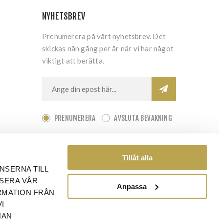
NYHETSBREV
Prenumerera på vårt nyhetsbrev. Det
skickas nån gång per år när vi har något
viktigt att berätta.
PRENUMERERA
AVSLUTA BEVAKNING
Tillåt alla
NSERNA TILL
YSERA VÅR
Anpassa
RMATION FRÅN
I
NAN