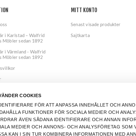
TION
MITT KONTO
 oss
Senast visade produkter
r i Karlstad – Walfrid
Sajtkarta
s Möbler sedan 1892
r i Värmland - Walfrid
s Möbler sedan 1892
svillkor
r
tspolicy
VÄNDER COOKIES
DENTIFIERARE FÖR ATT ANPASSA INNEHÅLLET OCH ANNO
DAHÅLLA FUNKTIONER FÖR SOCIALA MEDIER OCH ANAL
FORDRAR ÄVEN SÅDANA IDENTIFIERARE OCH ANNAN INFO
OCIALA MEDIER OCH ANNONS- OCH ANALYSFÖRETAG SOM V
SA KAN I SIN TUR KOMBINERA INFORMATIONEN MED AN