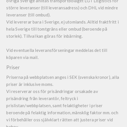
övriga Sverige anlitas transportbolaget LGT Logistics för
större leveranser (till leveransadress) och DHL vid mindre
leveranser (till ombud).
Vid levererar bara i Sverige, ej utomlands. Alltid fraktfritt i
hela Sverige till tomtgräns eller ombud (beroende på
storlek). Tillval kan göras för inbärning.
Vid eventuella leveransförseningar meddelas det till
köparen via mail.
Priser
Priserna på webbplatsen anges i SEK (svenska kronor), alla
priser är inklusive moms.
Vi reserverar oss för prisändringar orsakade av
prisändring från leverantör, feltryck i
prislistan/webbplatsen, samt felaktigheter i priser
beroende på felaktig information, mänsklig faktor mm. och
vi förbehåller oss självklart rätten att justera priser vid
behov.