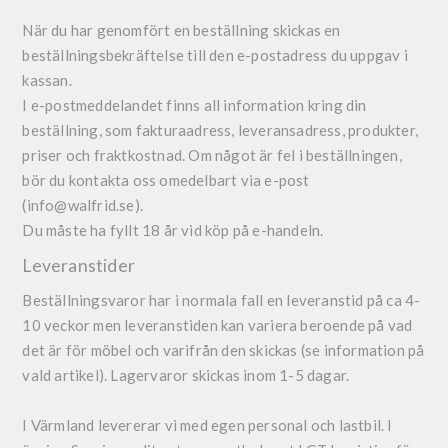
När du har genomfört en beställning skickas en
beställningsbekräftelse till den e-postadress du uppgav i
kassan.
I e-postmeddelandet finns all information kring din
beställning, som fakturaadress, leveransadress, produkter,
priser och fraktkostnad. Om något är fel i beställningen,
bör du kontakta oss omedelbart via e-post
(info@walfrid.se).
Du måste ha fyllt 18 år vid köp på e-handeln.
Leveranstider
Beställningsvaror har i normala fall en leveranstid på ca 4-
10 veckor men leveranstiden kan variera beroende på vad
det är för möbel och varifrån den skickas (se information på
vald artikel). Lagervaror skickas inom 1-5 dagar.
I Värmland levererar vi med egen personal och lastbil. I