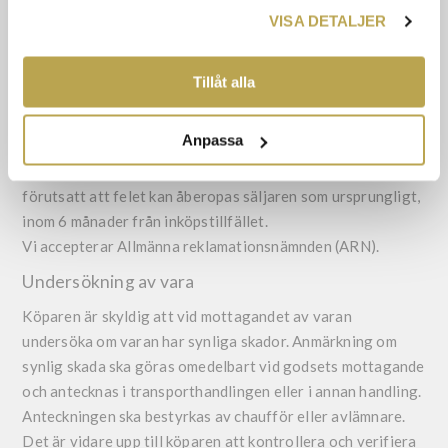
INFORMATIONEN MED ANNAN INFORMATION SOM
Reklamation
VISA DETALJER
DU HAR TILLHANDAHÅLLIT ELLER SOM DE HAR
Meddela varför du inte godtar varan samt ange på vilket
SAMLAT IN NÄR DU HAR ANVÄNT DERAS
sätt du anser att varan är felaktig, samt fotografi på
TJÄNSTER.
Tillåt alla
skadan skickas till e-post (info@walfrid.se).
Vi skickar sedan en förbetald returfraktsedel och
Anpassa
anvisningar till dig.
Du har enligt lag, reklamationsrätt på din vara i 3 år
förutsatt att felet kan åberopas säljaren som ursprungligt,
inom 6 månader från inköpstillfället.
Vi accepterar Allmänna reklamationsnämnden (ARN).
Undersökning av vara
Köparen är skyldig att vid mottagandet av varan
undersöka om varan har synliga skador. Anmärkning om
synlig skada ska göras omedelbart vid godsets mottagande
och antecknas i transporthandlingen eller i annan handling.
Anteckningen ska bestyrkas av chaufför eller avlämnare.
Det är vidare upp till köparen att kontrollera och verifiera