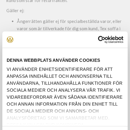
kund som står för returfrakten.
Gäller ej:
Ångerrätten gäller ej för specialbeställda varor, eller
varor som är tillverkade för dig som kund, Tex soffa i
eget val tyg eller trämöbel som träslaget är valt av
dig. För mera information kontakta butiken.
Ångerrätten gäller ej om originalförpackningen
saknas.
DENNA WEBBPLATS ANVÄNDER COOKIES
Ändring av vara, efter beställning
VI ANVÄNDER ENHETSIDENTIFIERARE FÖR ATT
ANPASSA INNEHÅLLET OCH ANNONSERNA TILL
Vid önskemål om ändring i din beställning kontakta
ANVÄNDARNA, TILLHANDAHÅLLA FUNKTIONER FÖR
oss snarast så ska vi undersöka om ändringen är
SOCIALA MEDIER OCH ANALYSERA VÅR TRAFIK. VI
möjlig att genomföra.
VIDAREBEFORDRAR ÄVEN SÅDANA IDENTIFIERARE
Har din vara redan börjat tillverkas eller
OCH ANNAN INFORMATION FRÅN DIN ENHET TILL
beställningen har påbörjat sin transport från
DE SOCIALA MEDIER OCH ANNONS- OCH
leverantören, så går det inte att ändra lagd
ANALYSFÖRETAG SOM VI SAMARBETAR MED.
beställning.
DESSA KAN I SIN TUR KOMBINERA