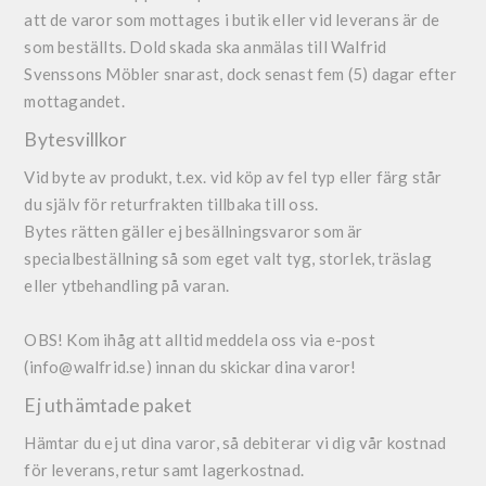
att de varor som mottages i butik eller vid leverans är de
som beställts. Dold skada ska anmälas till Walfrid
Svenssons Möbler snarast, dock senast fem (5) dagar efter
mottagandet.
Bytesvillkor
Vid byte av produkt, t.ex. vid köp av fel typ eller färg står
du själv för returfrakten tillbaka till oss.
Bytes rätten gäller ej besällningsvaror som är
specialbeställning så som eget valt tyg, storlek, träslag
eller ytbehandling på varan.
OBS! Kom ihåg att alltid meddela oss via e-post
(info@walfrid.se) innan du skickar dina varor!
Ej uthämtade paket
Hämtar du ej ut dina varor, så debiterar vi dig vår kostnad
för leverans, retur samt lagerkostnad.