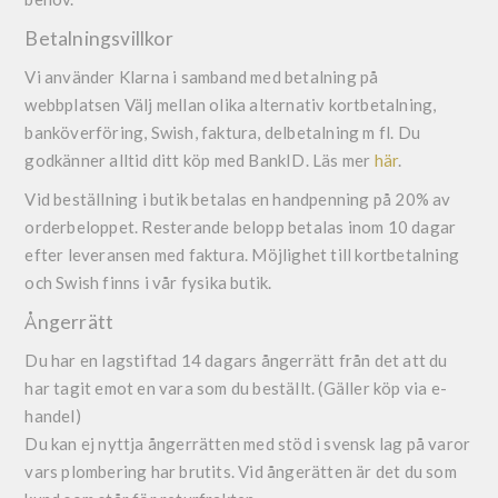
Betalningsvillkor
Vi använder Klarna i samband med betalning på
webbplatsen Välj mellan olika alternativ kortbetalning,
banköverföring, Swish, faktura, delbetalning m fl. Du
godkänner alltid ditt köp med BankID. Läs mer
här
.
Vid beställning i butik betalas en handpenning på 20% av
orderbeloppet. Resterande belopp betalas inom 10 dagar
efter leveransen med faktura. Möjlighet till kortbetalning
och Swish finns i vår fysika butik.
Ångerrätt
Du har en lagstiftad 14 dagars ångerrätt från det att du
har tagit emot en vara som du beställt. (Gäller köp via e-
handel)
Du kan ej nyttja ångerrätten med stöd i svensk lag på varor
vars plombering har brutits. Vid ångerätten är det du som