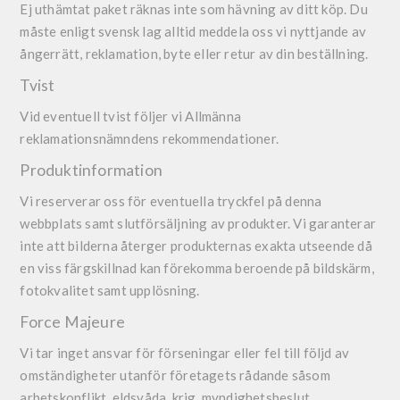
Ej uthämtat paket räknas inte som hävning av ditt köp. Du
måste enligt svensk lag alltid meddela oss vi nyttjande av
ångerrätt, reklamation, byte eller retur av din beställning.
Tvist
Vid eventuell tvist följer vi Allmänna
reklamationsnämndens rekommendationer.
Produktinformation
Vi reserverar oss för eventuella tryckfel på denna
webbplats samt slutförsäljning av produkter. Vi garanterar
inte att bilderna återger produkternas exakta utseende då
en viss färgskillnad kan förekomma beroende på bildskärm,
fotokvalitet samt upplösning.
Force Majeure
Vi tar inget ansvar för förseningar eller fel till följd av
omständigheter utanför företagets rådande såsom
arbetskonflikt, eldsvåda, krig, myndighetsbeslut,