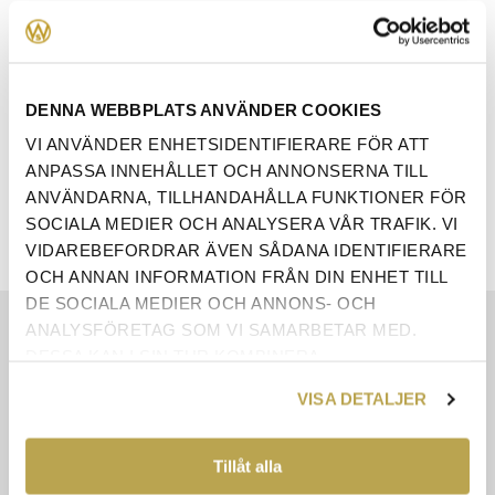
ANTAL:
LÄGG I VARUKORG
DENNA WEBBPLATS ANVÄNDER COOKIES
VI ANVÄNDER ENHETSIDENTIFIERARE FÖR ATT
ANPASSA INNEHÅLLET OCH ANNONSERNA TILL
ANVÄNDARNA, TILLHANDAHÅLLA FUNKTIONER FÖR
SOCIALA MEDIER OCH ANALYSERA VÅR TRAFIK. VI
VIDAREBEFORDRAR ÄVEN SÅDANA IDENTIFIERARE
OCH ANNAN INFORMATION FRÅN DIN ENHET TILL
DE SOCIALA MEDIER OCH ANNONS- OCH
ANALYSFÖRETAG SOM VI SAMARBETAR MED.
EGENSKAPER
DESSA KAN I SIN TUR KOMBINERA
INFORMATIONEN MED ANNAN INFORMATION SOM
RECENSIONER
VISA DETALJER
DU HAR TILLHANDAHÅLLIT ELLER SOM DE HAR
ÅNGERRÄTT
SAMLAT IN NÄR DU HAR ANVÄNT DERAS
TJÄNSTER.
Tillåt alla
KONTAKTA OSS