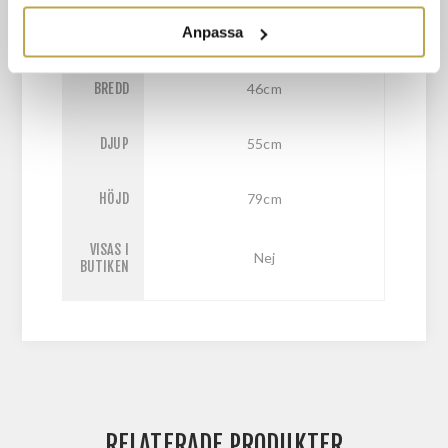
Anpassa
BREDD
46cm
DJUP
55cm
HÖJD
79cm
VISAS I
Nej
BUTIKEN
RELATERADE PRODUKTER