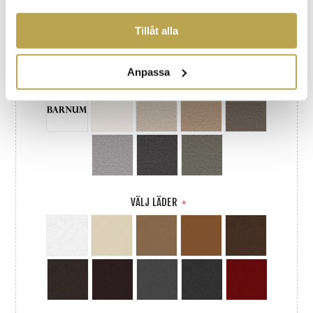
SAMLAT IN NÄR DU HAR ANVÄNT DERAS
TJÄNSTER.
Tillåt alla
Anpassa
VÄLJ TYG
*
VÄLJ LÄDER
*