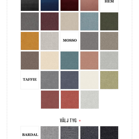
VÄLJ TYG
*