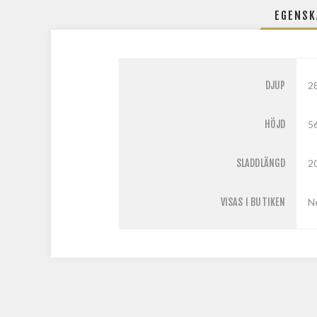
EGENSK
DJUP
2
HÖJD
5
SLADDLÄNGD
2
VISAS I BUTIKEN
N