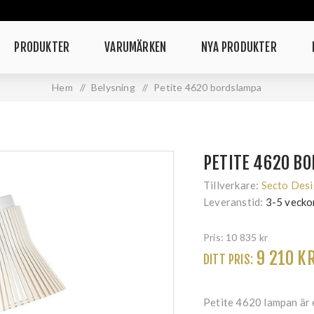
PRODUKTER
VARUMÄRKEN
NYA PRODUKTER
Hem
/
Belysning
/
Petite 4620 bordslampa
PETITE 4620 B
Tillverkare:
Secto Des
Leveranstid:
3-5 vecko
Pris:
10 835 kr
9 210 K
DITT PRIS:
Petite 4620 lampan är 