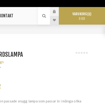
VARUKORG
0
KONTAKT
0 KR
ORDSLAMPA
ign
r
R
en passade snygg lampa som passar in i många olika