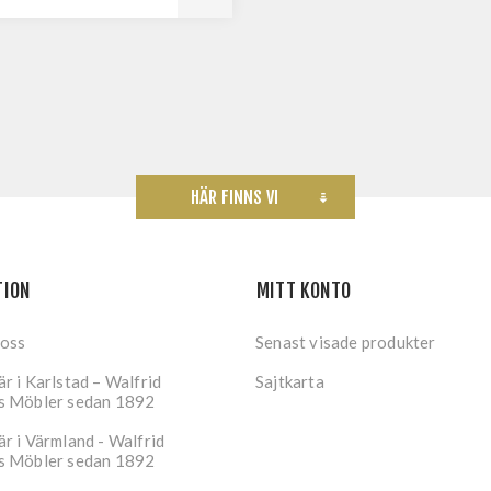
HÄR FINNS VI
TION
MITT KONTO
 oss
Senast visade produkter
r i Karlstad – Walfrid
Sajtkarta
s Möbler sedan 1892
r i Värmland - Walfrid
s Möbler sedan 1892