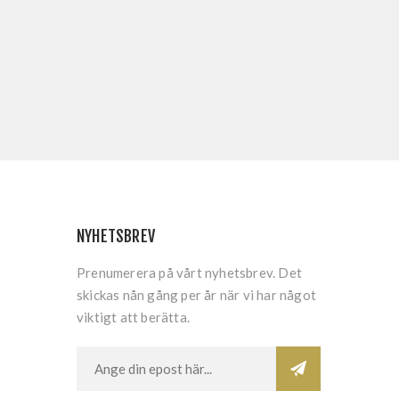
NYHETSBREV
Prenumerera på vårt nyhetsbrev. Det
skickas nån gång per år när vi har något
viktigt att berätta.