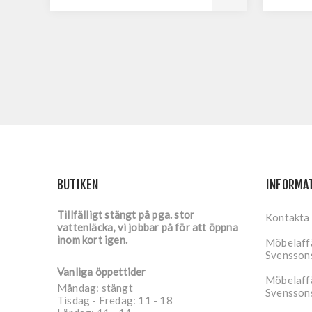
BUTIKEN
INFORMA
Tillfälligt stängt på pga. stor
Kontakta
vattenläcka, vi jobbar på för att öppna
inom kort igen.
Möbelaffä
Svensson
Vanliga öppettider
Möbelaffä
Måndag: stängt
Svensson
Tisdag - Fredag: 11 - 18