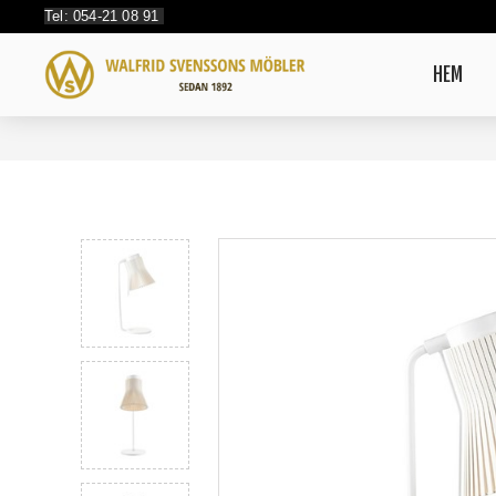
Tel: 054-21 08 91
HEM