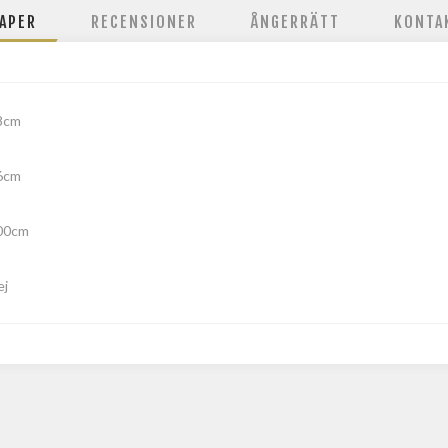
APER
RECENSIONER
ÅNGERRÄTT
KONTA
8cm
6cm
00cm
ej