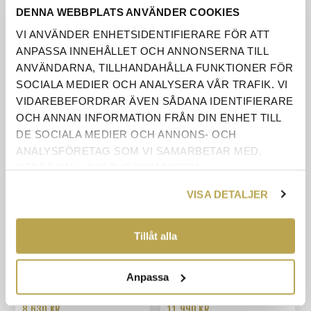
DENNA WEBBPLATS ANVÄNDER COOKIES
VI ANVÄNDER ENHETSIDENTIFIERARE FÖR ATT
ANPASSA INNEHÅLLET OCH ANNONSERNA TILL
ANVÄNDARNA, TILLHANDAHÅLLA FUNKTIONER FÖR
KUNDER SOM KÖPTE DENNA KÖPTE OCKSÅ
SOCIALA MEDIER OCH ANALYSERA VÅR TRAFIK. VI
VIDAREBEFORDRAR ÄVEN SÅDANA IDENTIFIERARE
OCH ANNAN INFORMATION FRÅN DIN ENHET TILL
DE SOCIALA MEDIER OCH ANNONS- OCH
ANALYSFÖRETAG SOM VI SAMARBETAR MED.
DESSA KAN I SIN TUR KOMBINERA
INFORMATIONEN MED ANNAN INFORMATION SOM
VISA DETALJER
DU HAR TILLHANDAHÅLLIT ELLER SOM DE HAR
SAMLAT IN NÄR DU HAR ANVÄNT DERAS
TJÄNSTER.
Tillåt alla
Anpassa
EKLIDEN E1 SMAL VITRIN
EKLIDEN E7 BRED HYLLA
MED LÅDOR
MED GLAS/TRÄDÖRR
8 630 KR
11 990 KR