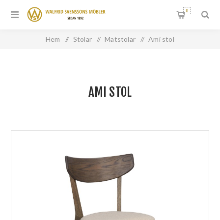
0
Hem
/
Stolar
/
Matstolar
/
Ami stol
AMI STOL