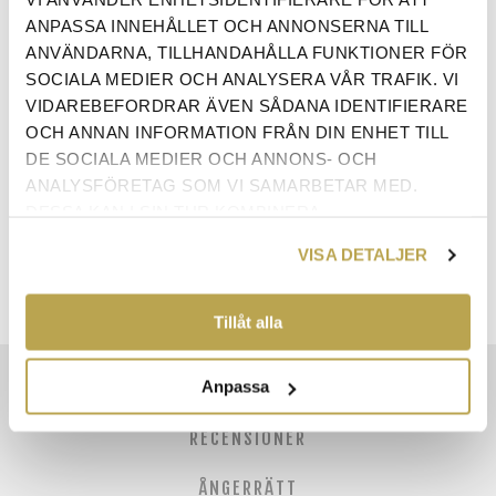
ANPASSA INNEHÅLLET OCH ANNONSERNA TILL
ANVÄNDARNA, TILLHANDAHÅLLA FUNKTIONER FÖR
SOCIALA MEDIER OCH ANALYSERA VÅR TRAFIK. VI
VIDAREBEFORDRAR ÄVEN SÅDANA IDENTIFIERARE
OCH ANNAN INFORMATION FRÅN DIN ENHET TILL
ANTAL:
LÄGG I VARUKORG
DE SOCIALA MEDIER OCH ANNONS- OCH
ANALYSFÖRETAG SOM VI SAMARBETAR MED.
DESSA KAN I SIN TUR KOMBINERA
INFORMATIONEN MED ANNAN INFORMATION SOM
VISA DETALJER
DU HAR TILLHANDAHÅLLIT ELLER SOM DE HAR
SAMLAT IN NÄR DU HAR ANVÄNT DERAS
TJÄNSTER.
Tillåt alla
Anpassa
EGENSKAPER
RECENSIONER
ÅNGERRÄTT