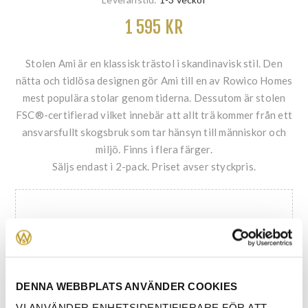
1 595 KR
Stolen Ami är en klassisk trästol i skandinavisk stil. Den
nätta och tidlösa designen gör Ami till en av Rowico Homes
mest populära stolar genom tiderna. Dessutom är stolen
FSC®-certifierad vilket innebär att allt trä kommer från ett
ansvarsfullt skogsbruk som tar hänsyn till människor och
miljö. Finns i flera färger.
Säljs endast i 2-pack. Priset avser styckpris.
VÄLJ UTFÖRANDE
*
DENNA WEBBPLATS ANVÄNDER COOKIES
VI ANVÄNDER ENHETSIDENTIFIERARE FÖR ATT