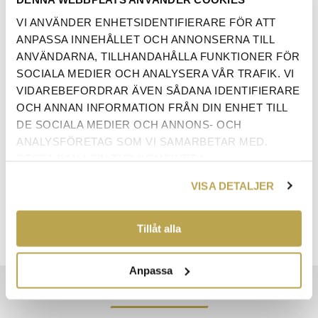
VI ANVÄNDER ENHETSIDENTIFIERARE FÖR ATT
ANPASSA INNEHÅLLET OCH ANNONSERNA TILL
ANVÄNDARNA, TILLHANDAHÅLLA FUNKTIONER FÖR
SOCIALA MEDIER OCH ANALYSERA VÅR TRAFIK. VI
VIDAREBEFORDRAR ÄVEN SÅDANA IDENTIFIERARE
OCH ANNAN INFORMATION FRÅN DIN ENHET TILL
DE SOCIALA MEDIER OCH ANNONS- OCH
ANTAL:
LÄGG I VARUKORG
ANALYSFÖRETAG SOM VI SAMARBETAR MED.
DESSA KAN I SIN TUR KOMBINERA
INFORMATIONEN MED ANNAN INFORMATION SOM
VISA DETALJER
DU HAR TILLHANDAHÅLLIT ELLER SOM DE HAR
SAMLAT IN NÄR DU HAR ANVÄNT DERAS
TJÄNSTER.
Tillåt alla
Anpassa
EGENSKAPER