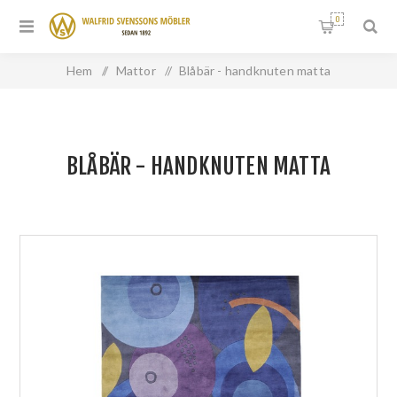
0
Hem
/
Mattor
/
Blåbär - handknuten matta
BLÅBÄR - HANDKNUTEN MATTA