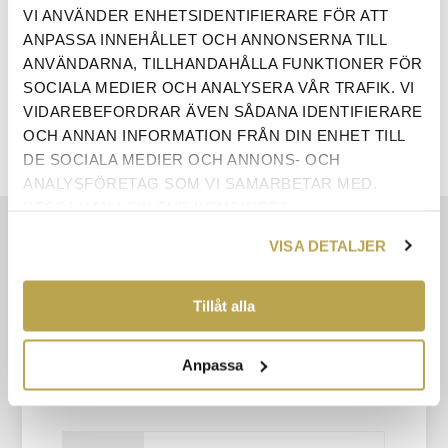
VI ANVÄNDER ENHETSIDENTIFIERARE FÖR ATT
ANTAL:
LÄGG I VARUKORG
ANPASSA INNEHÅLLET OCH ANNONSERNA TILL
ANVÄNDARNA, TILLHANDAHÅLLA FUNKTIONER FÖR
SOCIALA MEDIER OCH ANALYSERA VÅR TRAFIK. VI
VIDAREBEFORDRAR ÄVEN SÅDANA IDENTIFIERARE
OCH ANNAN INFORMATION FRÅN DIN ENHET TILL
DE SOCIALA MEDIER OCH ANNONS- OCH
ANALYSFÖRETAG SOM VI SAMARBETAR MED.
DESSA KAN I SIN TUR KOMBINERA
INFORMATIONEN MED ANNAN INFORMATION SOM
EGENSKAPER
VISA DETALJER
DU HAR TILLHANDAHÅLLIT ELLER SOM DE HAR
SAMLAT IN NÄR DU HAR ANVÄNT DERAS
RECENSIONER
TJÄNSTER.
Tillåt alla
ÅNGERRÄTT
Anpassa
KONTAKTA OSS