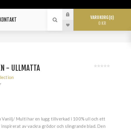
VARUKORG
0
KONTAKT
0 KR
EN - ULLMATTA
lection
r
anilj/ Multi har en lugg tillverkad i 100% ull och ett
inspirerat av vackra grödor och slingrande blad. Den