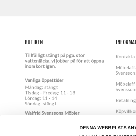
BUTIKEN
INFORMA
Tillfälligt stängt på pga. stor
Kontakta
vattenläcka, vi jobbar på för att öppna
inom kort igen.
Möbelaffä
Svensson
Vanliga öppettider
Möbelaffä
Måndag: stängt
Svensson
Tisdag - Fredag: 11 - 18
Lördag: 11 - 14
Betalning
Söndag: stängt
Köpvillko
Walfrid Svenssons Möbler
Nygatan 4
Integrite
652 20
Karlstad
DENNA WEBBPLATS AN
Sverige
Om oss