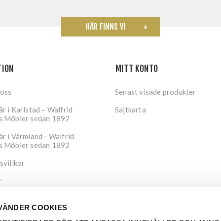
HÄR FINNS VI
TION
MITT KONTO
 oss
Senast visade produkter
r i Karlstad – Walfrid
Sajtkarta
s Möbler sedan 1892
r i Värmland - Walfrid
s Möbler sedan 1892
svillkor
r
tspolicy
VÄNDER COOKIES