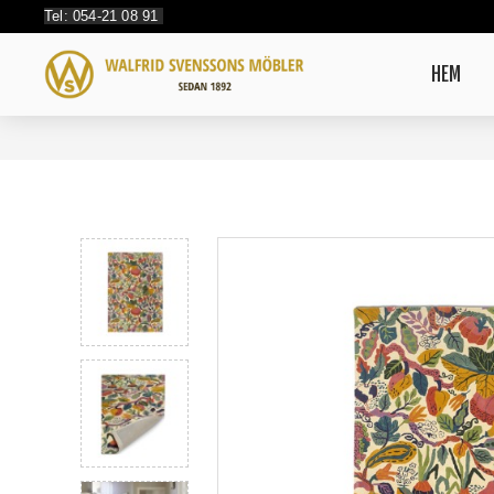
Tel: 054-21 08 91
HEM