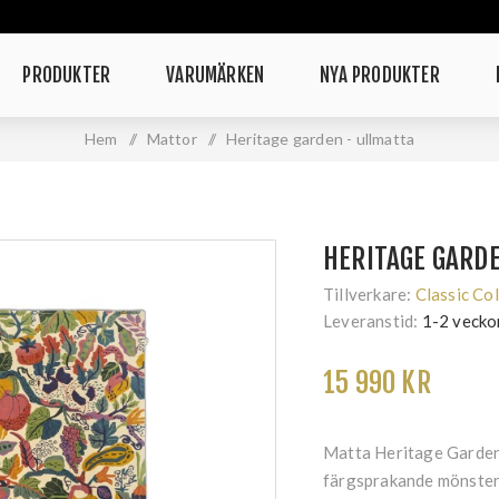
PRODUKTER
VARUMÄRKEN
NYA PRODUKTER
Hem
/
Mattor
/
Heritage garden - ullmatta
HERITAGE GARD
Tillverkare:
Classic Col
Leveranstid:
1-2 vecko
15 990 KR
Matta Heritage Garden V
färgsprakande mönster 