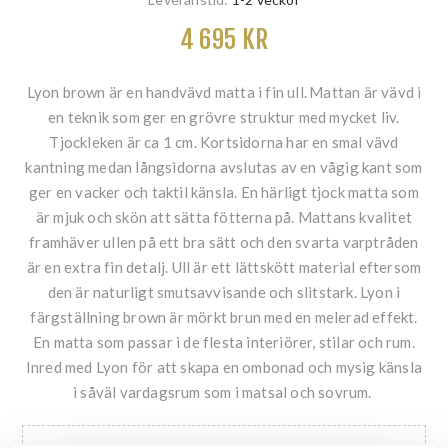
4 695 KR
Lyon brown är en handvävd matta i fin ull. Mattan är vävd i
en teknik som ger en grövre struktur med mycket liv.
Tjockleken är ca 1 cm. Kortsidorna har en smal vävd
kantning medan långsidorna avslutas av en vågig kant som
ger en vacker och taktil känsla. En härligt tjock matta som
är mjuk och skön att sätta fötterna på. Mattans kvalitet
framhäver ullen på ett bra sätt och den svarta varptråden
är en extra fin detalj. Ull är ett lättskött material eftersom
den är naturligt smutsavvisande och slitstark. Lyon i
färgställning brown är mörkt brun med en melerad effekt.
En matta som passar i de flesta interiörer, stilar och rum.
Inred med Lyon för att skapa en ombonad och mysig känsla
i såväl vardagsrum som i matsal och sovrum.