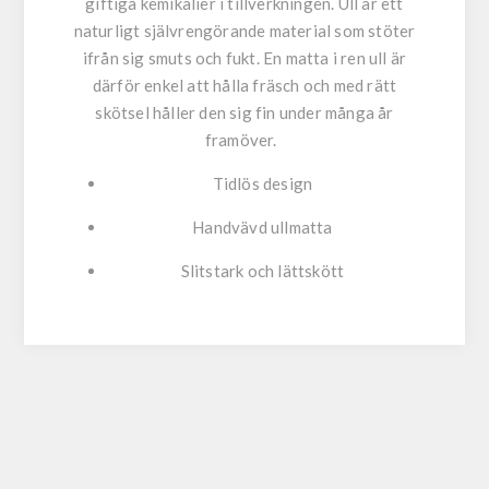
giftiga kemikalier i tillverkningen. Ull är ett
naturligt självrengörande material som stöter
ifrån sig smuts och fukt. En matta i ren ull är
därför enkel att hålla fräsch och med rätt
skötsel håller den sig fin under många år
framöver.
Tidlös design
Handvävd ullmatta
Slitstark och lättskött