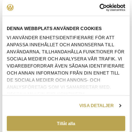
FÄRG
*
DENNA WEBBPLATS ANVÄNDER COOKIES
VI ANVÄNDER ENHETSIDENTIFIERARE FÖR ATT
STORLEK
*
ANPASSA INNEHÅLLET OCH ANNONSERNA TILL
ANVÄNDARNA, TILLHANDAHÅLLA FUNKTIONER FÖR
SOCIALA MEDIER OCH ANALYSERA VÅR TRAFIK. VI
VIDAREBEFORDRAR ÄVEN SÅDANA IDENTIFIERARE
OCH ANNAN INFORMATION FRÅN DIN ENHET TILL
DE SOCIALA MEDIER OCH ANNONS- OCH
ANALYSFÖRETAG SOM VI SAMARBETAR MED.
ANTAL:
LÄGG I VARUKORG
DESSA KAN I SIN TUR KOMBINERA
INFORMATIONEN MED ANNAN INFORMATION SOM
VISA DETALJER
DU HAR TILLHANDAHÅLLIT ELLER SOM DE HAR
SAMLAT IN NÄR DU HAR ANVÄNT DERAS
TJÄNSTER.
Tillåt alla