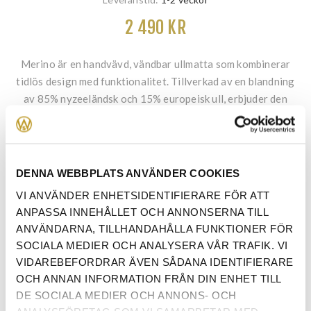
2 490 KR
Merino är en handvävd, vändbar ullmatta som kombinerar
tidlös design med funktionalitet. Tillverkad av en blandning
av 85% nyzeeländsk och 15% europeisk ull, erbjuder den
både hållbarhet och en mjuk känsla under fötterna.
DENNA WEBBPLATS ANVÄNDER COOKIES
FÄRG
*
VI ANVÄNDER ENHETSIDENTIFIERARE FÖR ATT
ANPASSA INNEHÅLLET OCH ANNONSERNA TILL
ANVÄNDARNA, TILLHANDAHÅLLA FUNKTIONER FÖR
SOCIALA MEDIER OCH ANALYSERA VÅR TRAFIK. VI
STORLEK
*
VIDAREBEFORDRAR ÄVEN SÅDANA IDENTIFIERARE
OCH ANNAN INFORMATION FRÅN DIN ENHET TILL
DE SOCIALA MEDIER OCH ANNONS- OCH