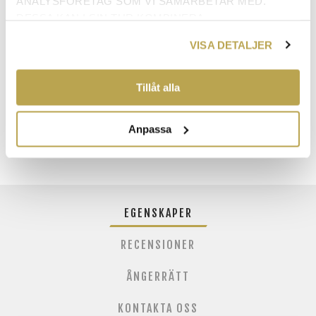
ANALYSFÖRETAG SOM VI SAMARBETAR MED.
DESSA KAN I SIN TUR KOMBINERA
INFORMATIONEN MED ANNAN INFORMATION SOM
VISA DETALJER
DU HAR TILLHANDAHÅLLIT ELLER SOM DE HAR
ANTAL:
LÄGG I VARUKORG
SAMLAT IN NÄR DU HAR ANVÄNT DERAS
TJÄNSTER.
Tillåt alla
Anpassa
EGENSKAPER
RECENSIONER
ÅNGERRÄTT
KONTAKTA OSS