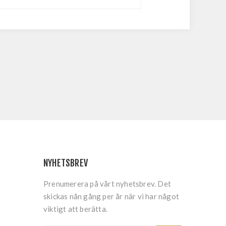
NYHETSBREV
Prenumerera på vårt nyhetsbrev. Det
skickas nån gång per år när vi har något
viktigt att berätta.