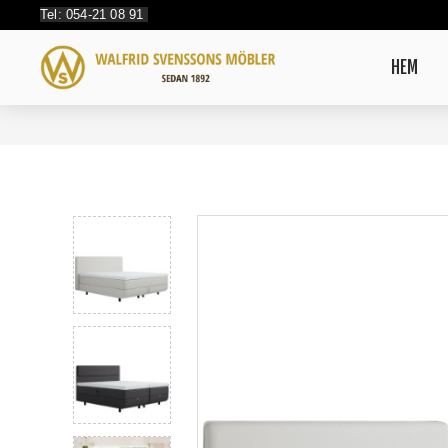
Tel: 054-21 08 91
HEM