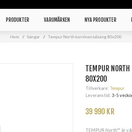
PRODUKTER
VARUMÄRKEN
NYA PRODUKTER
Hem
/
Sängar
/
Tempur North kontinentalsäng 80x200
TEMPUR NORTH 
80X200
Tillverkare:
Tempur
Leveranstid:
3-5 vecko
39 990 KR
TEMPUR North™ är vår m