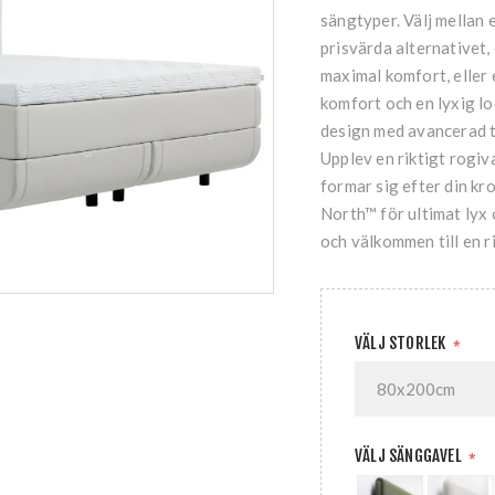
sängtyper. Välj mellan
prisvärda alternativet,
maximal komfort, eller 
komfort och en lyxig 
design med avancerad t
Upplev en riktigt ro
formar sig efter din k
North™ för ultimat lyx
och välkommen till en r
VÄLJ STORLEK
*
VÄLJ SÄNGGAVEL
*