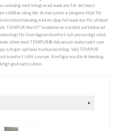
 en ramsäng med integrerad madrass för det mest
 en ställbar säng där du kan justera sängens höjd för
en kontinentalsäng med en djup hel madrass för ultimat
look. TEMPUR North™ kombinerar nordisk sofistikerad
eknologi för överlägsen komfort och personligt stöd.
givande sömn med TEMPUR® Advanced-materialet som
ropp och ger optimal tryckavlastning. Välj TEMPUR
 och komfort i ditt sovrum. Konfigurera din drömsäng
iktigt god natts sömn.