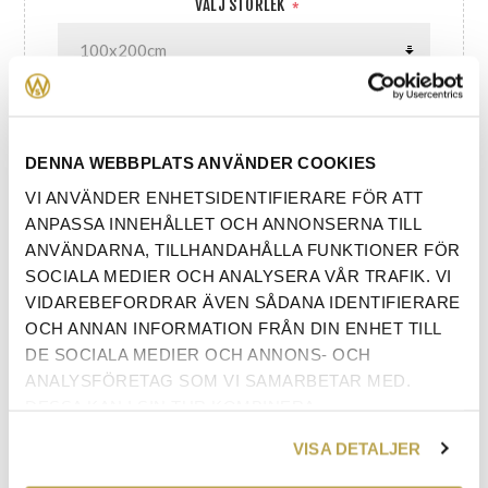
VÄLJ STORLEK
*
VÄLJ SÄNGGAVEL
*
DENNA WEBBPLATS ANVÄNDER COOKIES
VI ANVÄNDER ENHETSIDENTIFIERARE FÖR ATT
ANPASSA INNEHÅLLET OCH ANNONSERNA TILL
VÄLJ TYG
*
ANVÄNDARNA, TILLHANDAHÅLLA FUNKTIONER FÖR
SOCIALA MEDIER OCH ANALYSERA VÅR TRAFIK. VI
VIDAREBEFORDRAR ÄVEN SÅDANA IDENTIFIERARE
OCH ANNAN INFORMATION FRÅN DIN ENHET TILL
DE SOCIALA MEDIER OCH ANNONS- OCH
ANALYSFÖRETAG SOM VI SAMARBETAR MED.
DESSA KAN I SIN TUR KOMBINERA
INFORMATIONEN MED ANNAN INFORMATION SOM
VÄLJ BÄDDMADRASS
*
VISA DETALJER
DU HAR TILLHANDAHÅLLIT ELLER SOM DE HAR
SAMLAT IN NÄR DU HAR ANVÄNT DERAS