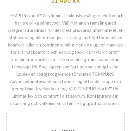
31 490 KR
TEMPUR North™ är vår mest exklusiva sängkollektion och
har tre olika sängtyper. Välj mellan en ramsäng med
integrerad madrass för det mest prisvärda alternativet, en
ställbar säng där du kan justera sängens höjd för maximal
komfort, eller en kontinentalsäng med en djup hel madrass
för ultimat komfort och en lyxig look. TEMPUR North™
kombinerar nordisk sofistikerad design med avancerad
teknologi för överlägsen komfort och personligt stöd.
Upplev en riktigt rogivande sömn med TEMPUR®
Advanced-materialet som formar sig efter din kropp och
ger optimal tryckavlastning. Välj TEMPUR North™ för
ultimat lyx och komfort i ditt sovrum. Konfigurera din
drömsäng och välkommen till en riktigt god natts sömn.