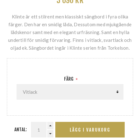
3 090 KR
Klinte är ett stilrent men klassiskt sängbord i fyra olika
färger. Den har en smidig låda, Dessutom med mjukgående
lådskenor samt med en elegant urfräsning. Samt en hylla
undertill för smidig förvaring. Finns i vitlack, svartlack och
oljad ek. Sängbordet ingår i Klinte serien från Torkelson.
FÄRG
*
ANTAL:
LÄGG I VARUKORG