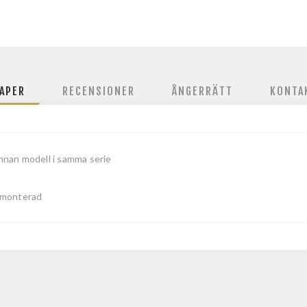
APER
RECENSIONER
ÅNGERRÄTT
KONTA
nnan modell i samma serie
monterad