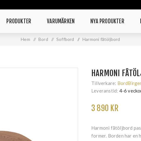
PRODUKTER
VARUMÄRKEN
NYA PRODUKTER
Hem
/
Bord
/
Soffbord
/
Harmoni fåtöljbord
HARMONI FÅTÖL
Tillverkare:
BordBirge
Leveranstid:
4-6 vecko
3 890 KR
Harmoni fåtöljbord pass
former. Borden har en h