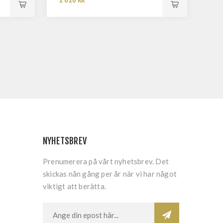
NYHETSBREV
Prenumerera på vårt nyhetsbrev. Det
skickas nån gång per år när vi har något
viktigt att berätta.