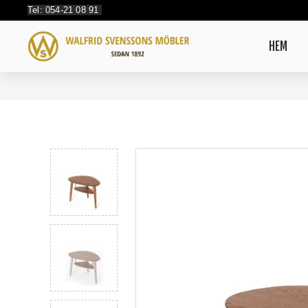
Tel: 054-21 08 91
HEM