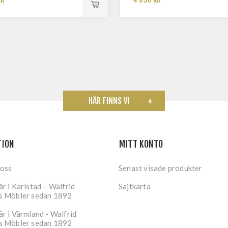
HÄR FINNS VI
TION
MITT KONTO
 oss
Senast visade produkter
r i Karlstad – Walfrid
Sajtkarta
s Möbler sedan 1892
r i Värmland - Walfrid
s Möbler sedan 1892