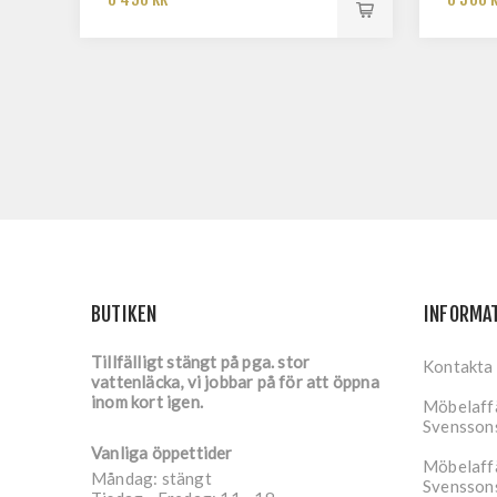
BUTIKEN
INFORMA
Tillfälligt stängt på pga. stor
Kontakta
vattenläcka, vi jobbar på för att öppna
inom kort igen.
Möbelaffä
Svensson
Vanliga öppettider
Möbelaffä
Måndag: stängt
Svensson