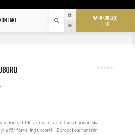
VARUKORG
0
KONTAKT
0 KR
JBORD
r
r
ar utmärkt till fåtölj/soffa med sina harmoniska
ylla för förvaring undertill. Bordet kommer från