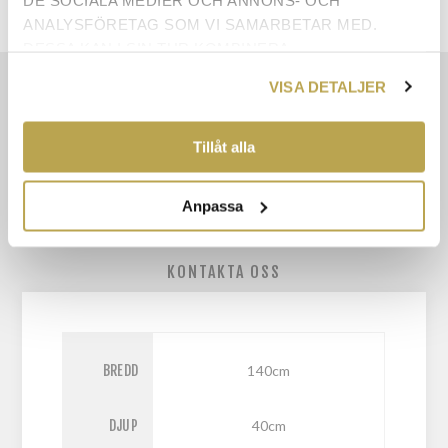
ANALYSFÖRETAG SOM VI SAMARBETAR MED.
DESSA KAN I SIN TUR KOMBINERA
INFORMATIONEN MED ANNAN INFORMATION SOM
VISA DETALJER
EGENSKAPER
DU HAR TILLHANDAHÅLLIT ELLER SOM DE HAR
SAMLAT IN NÄR DU HAR ANVÄNT DERAS
RECENSIONER
TJÄNSTER.
Tillåt alla
DOKUMENT
Anpassa
ÅNGERRÄTT
KONTAKTA OSS
BREDD
140cm
DJUP
40cm