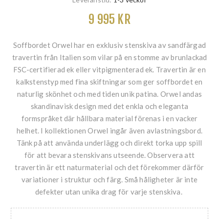
9 995 KR
Soffbordet Orwel har en exklusiv stenskiva av sandfärgad
travertin från Italien som vilar på en stomme av brunlackad
FSC-certifierad ek eller vitpigmenterad ek. Travertin är en
kalkstenstyp med fina skiftningar som ger soffbordet en
naturlig skönhet och med tiden unik patina. Orwel andas
skandinavisk design med det enkla och eleganta
formspråket där hållbara material förenas i en vacker
helhet. I kollektionen Orwel ingår även avlastningsbord.
Tänk på att använda underlägg och direkt torka upp spill
för att bevara stenskivans utseende. Observera att
travertin är ett naturmaterial och det förekommer därför
variationer i struktur och färg. Små håligheter är inte
defekter utan unika drag för varje stenskiva.