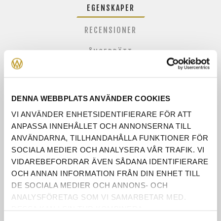
EGENSKAPER
RECENSIONER
ÅNGERRÄTT
KONTAKTA OSS
DENNA WEBBPLATS ANVÄNDER COOKIES
VI ANVÄNDER ENHETSIDENTIFIERARE FÖR ATT
LÄNGD
140cm
ANPASSA INNEHÅLLET OCH ANNONSERNA TILL
ANVÄNDARNA, TILLHANDAHÅLLA FUNKTIONER FÖR
SOCIALA MEDIER OCH ANALYSERA VÅR TRAFIK. VI
BREDD
80cm
VIDAREBEFORDRAR ÄVEN SÅDANA IDENTIFIERARE
OCH ANNAN INFORMATION FRÅN DIN ENHET TILL
HÖJD
55cm
DE SOCIALA MEDIER OCH ANNONS- OCH
ANALYSFÖRETAG SOM VI SAMARBETAR MED.
VISAS I
Ja
DESSA KAN I SIN TUR KOMBINERA
BUTIKEN
INFORMATIONEN MED ANNAN INFORMATION SOM