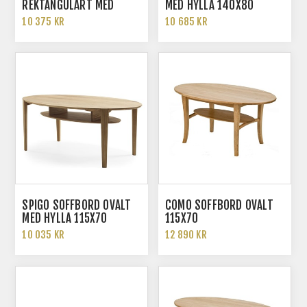
REKTANGULÄRT MED
MED HYLLA 140X80
HYLLA 115X70
10 375 KR
10 685 KR
SPIGO SOFFBORD OVALT
COMO SOFFBORD OVALT
MED HYLLA 115X70
115X70
10 035 KR
12 890 KR