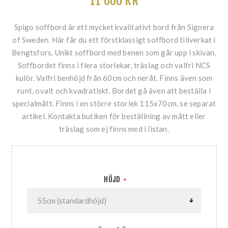
11 000 KR
Spigo soffbord är ett mycket kvalitativt bord från Signera
of Sweden. Här får du ett förstklassigt soffbord tillverkat i
Bengtsfors. Unikt soffbord med benen som går upp i skivan.
Soffbordet finns i flera storlekar, träslag och valfri NCS
kulör. Valfri benhöjd från 60cm och neråt. Finns även som
runt, ovalt och kvadratiskt. Bordet gå även att beställa i
specialmått. Finns i en större storlek 115x70cm, se separat
artikel. Kontakta butiken för beställning av mått eller
träslag som ej finns med i listan.
HÖJD
*