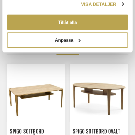
VISA DETALJER
DU HAR TILLHANDAHÅLLIT ELLER SOM DE HAR
SAMLAT IN NÄR DU HAR ANVÄNT DERAS
TJÄNSTER.
Tillåt alla
Anpassa
RELATERADE PRODUKTER
SPIGO SOFFBORD
SPIGO SOFFBORD OVALT