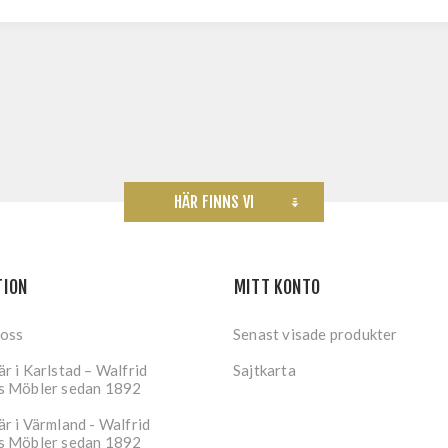
HÄR FINNS VI
TION
MITT KONTO
 oss
Senast visade produkter
r i Karlstad – Walfrid
Sajtkarta
s Möbler sedan 1892
r i Värmland - Walfrid
s Möbler sedan 1892