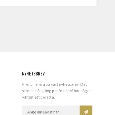
NYHETSBREV
Prenumerera på vårt nyhetsbrev. Det
skickas nån gång per år när vi har något
viktigt att berätta.