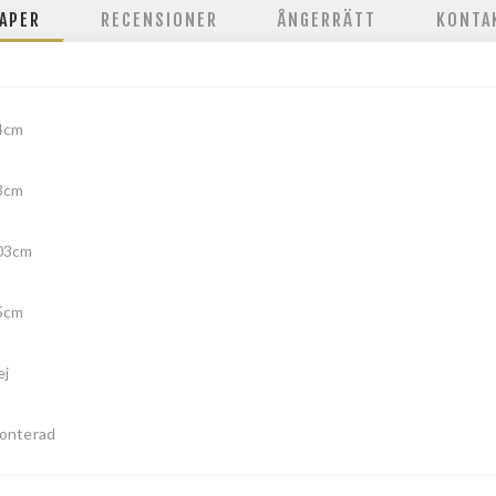
APER
RECENSIONER
ÅNGERRÄTT
KONTA
4cm
3cm
03cm
5cm
ej
onterad