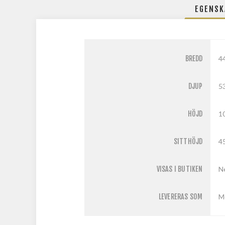
EGENSK
BREDD
4
DJUP
5
HÖJD
1
SITTHÖJD
4
VISAS I BUTIKEN
N
LEVERERAS SOM
M