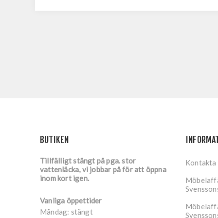
BUTIKEN
INFORMA
Tillfälligt stängt på pga. stor
Kontakta
vattenläcka, vi jobbar på för att öppna
inom kort igen.
Möbelaffä
Svensson
Vanliga öppettider
Möbelaffä
Måndag: stängt
Svensson