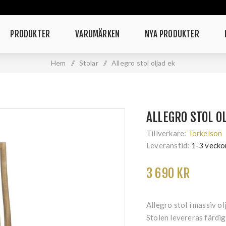
PRODUKTER
VARUMÄRKEN
NYA PRODUKTER
Hem
/
Stolar
/
Allegro stol oljad ek
ALLEGRO STOL O
Tillverkare:
Torkelson
Leveranstid:
1-3 vecko
3 690 KR
Allegro stol i massiv ol
Stolen levereras färdig