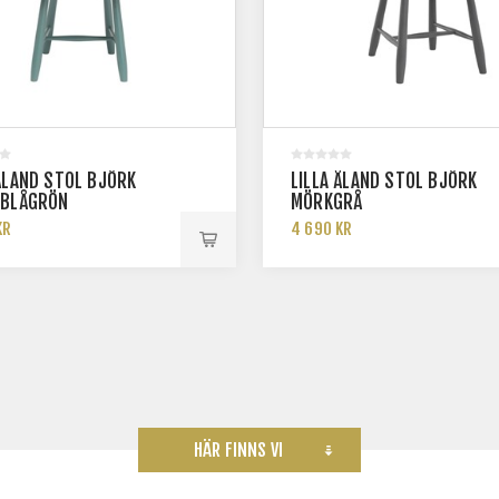
 ÅLAND STOL BJÖRK
LILLA ÅLAND STOL BJÖRK
 BLÅGRÖN
MÖRKGRÅ
KR
4 690 KR
HÄR FINNS VI