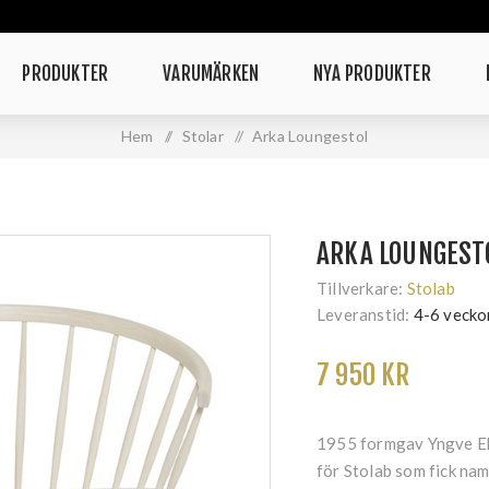
PRODUKTER
VARUMÄRKEN
NYA PRODUKTER
Hem
/
Stolar
/
Arka Loungestol
ARKA LOUNGEST
Tillverkare:
Stolab
Leveranstid:
4-6 vecko
7 950 KR
1955 formgav Yngve Ekst
för Stolab som fick namn