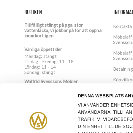
BUTIKEN
INFORMA
Tillfälligt stängt på pga. stor
Kontakta
vattenläcka, vi jobbar på för att öppna
inom kort igen.
Möbelaffä
Svensson
Vanliga öppettider
Möbelaffä
Måndag: stängt
Svensson
Tisdag - Fredag: 11 - 18
Lördag: 11 - 14
Betalning
Söndag: stängt
Köpvillko
Walfrid Svenssons Möbler
Nygatan 4
Integrite
652 20
Karlstad
DENNA WEBBPLATS AN
Sverige
Om oss
VI ANVÄNDER ENHETSI
info@walfrid.se
ANVÄNDARNA, TILLHAN
054-21 08 91
TRAFIK. VI VIDAREBE
DIN ENHET TILL DE S