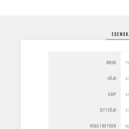
EGENSK
BREDD
7
HÖJD
6
DJUP
5
SITTHÖJD
3
VISAS I BUTIKEN
N