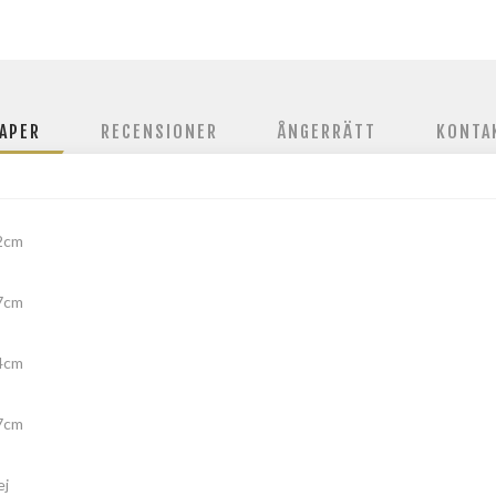
APER
RECENSIONER
ÅNGERRÄTT
KONTA
2cm
7cm
4cm
7cm
ej