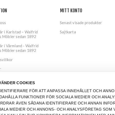
TION
MITT KONTO
 oss
Senast visade produkter
r i Karlstad – Walfrid
Sajtkarta
s Möbler sedan 1892
r i Värmland - Walfrid
s Möbler sedan 1892
svillkor
r
tspolicy
VÄNDER COOKIES
DENTIFIERARE FÖR ATT ANPASSA INNEHÅLLET OCH ANNO
DAHÅLLA FUNKTIONER FÖR SOCIALA MEDIER OCH ANAL
FORDRAR ÄVEN SÅDANA IDENTIFIERARE OCH ANNAN INFO
OCIALA MEDIER OCH ANNONS- OCH ANALYSFÖRETAG SOM V