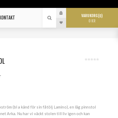
VARUKORG
0
KONTAKT
0 KR
OL
r
röm (bl a känd för sin fåtölj Lamino), en låg pinnstol
et Arka. Nu har vi väckt stolen till liv igen och kan