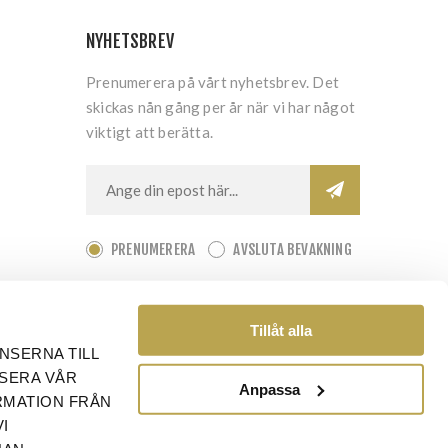
NYHETSBREV
Prenumerera på vårt nyhetsbrev. Det
skickas nån gång per år när vi har något
viktigt att berätta.
PRENUMERERA
AVSLUTA BEVAKNING
Tillåt alla
NSERNA TILL
YSERA VÅR
Anpassa
RMATION FRÅN
I