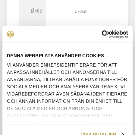
LÄNGD
170cm
BREDD
35cm
HÖJD
47cm
DENNA WEBBPLATS ANVÄNDER COOKIES
VISAS I
Nej
BUTIKEN
VI ANVÄNDER ENHETSIDENTIFIERARE FÖR ATT
ANPASSA INNEHÅLLET OCH ANNONSERNA TILL
LEVERERAS
ANVÄNDARNA, TILLHANDAHÅLLA FUNKTIONER FÖR
Omonterad
SOM
SOCIALA MEDIER OCH ANALYSERA VÅR TRAFIK. VI
VIDAREBEFORDRAR ÄVEN SÅDANA IDENTIFIERARE
OCH ANNAN INFORMATION FRÅN DIN ENHET TILL
DE SOCIALA MEDIER OCH ANNONS- OCH
ANALYSFÖRETAG SOM VI SAMARBETAR MED.
DESSA KAN I SIN TUR KOMBINERA
INFORMATIONEN MED ANNAN INFORMATION SOM
VISA DETALJER