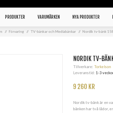
PRODUKTER
VARUMÄRKEN
NYA PRODUKTER
m
/
Förvaring
/
TV-bänkar och Mediabänkar
/
Nordik tv-bänk 15
NORDIK TV-BÄN
Tillverkare:
Torkelson
Leveranstid:
1-3 vecko
9 260 KR
Nordik tv-bänk är en v
bänken har två lådor, e