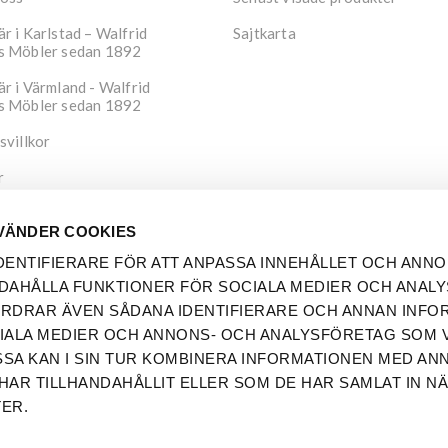
r i Karlstad – Walfrid
Sajtkarta
s Möbler sedan 1892
r i Värmland - Walfrid
s Möbler sedan 1892
svillkor
r
tspolicy
VÄNDER COOKIES
DENTIFIERARE FÖR ATT ANPASSA INNEHÅLLET OCH ANNO
DAHÅLLA FUNKTIONER FÖR SOCIALA MEDIER OCH ANAL
FORDRAR ÄVEN SÅDANA IDENTIFIERARE OCH ANNAN INFO
OCIALA MEDIER OCH ANNONS- OCH ANALYSFÖRETAG SOM V
SA KAN I SIN TUR KOMBINERA INFORMATIONEN MED AN
HAR TILLHANDAHÅLLIT ELLER SOM DE HAR SAMLAT IN N
ER.
right © 2026 Walfrid Svenssons Möbler. Alla rättigheter reserve