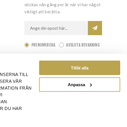
skickas nån gång per år när vi har något
viktigt att berätta.
PRENUMERERA
AVSLUTA BEVAKNING
Tillåt alla
NSERNA TILL
YSERA VÅR
Anpassa
RMATION FRÅN
I
NAN
ÄR DU HAR
rade.