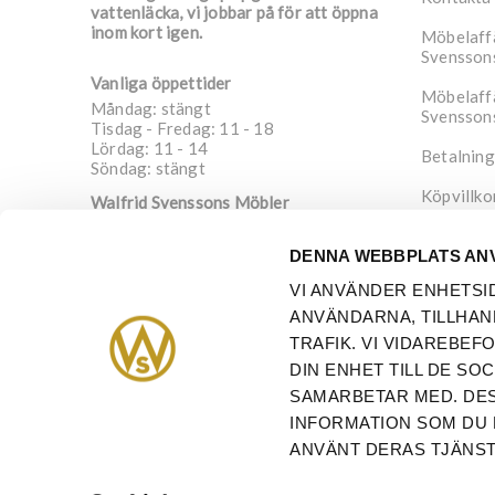
vattenläcka, vi jobbar på för att öppna
inom kort igen.
Möbelaffä
Svensson
Vanliga öppettider
Möbelaffä
Måndag: stängt
Svensson
Tisdag - Fredag: 11 - 18
Lördag: 11 - 14
Betalning
Söndag: stängt
Köpvillko
Walfrid Svenssons Möbler
Nygatan 4
Integrite
652 20
Karlstad
DENNA WEBBPLATS AN
Sverige
Om oss
VI ANVÄNDER ENHETSI
info@walfrid.se
ANVÄNDARNA, TILLHAN
054-21 08 91
TRAFIK. VI VIDAREBE
DIN ENHET TILL DE S
SAMARBETAR MED. DES
INFORMATION SOM DU 
ANVÄNT DERAS TJÄNST
Copy