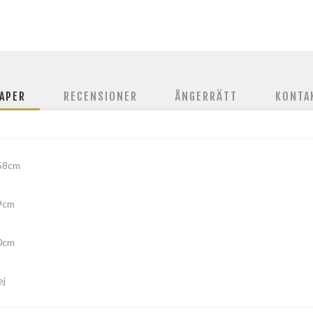
APER
RECENSIONER
ÅNGERRÄTT
KONTA
58cm
9cm
0cm
ej