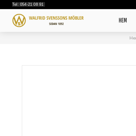
Tel: 054-21 08 91
HEM
He