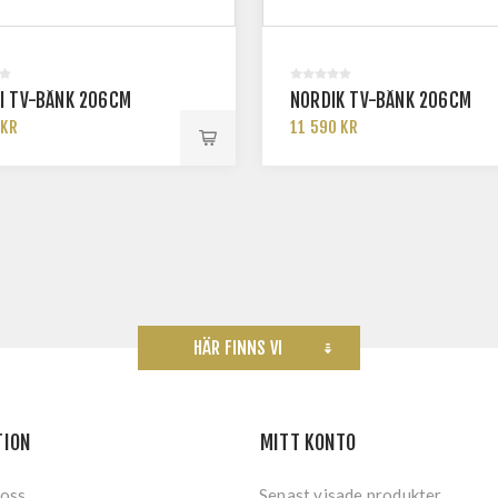
I TV-BÄNK 206CM
NORDIK TV-BÄNK 206CM
 KR
11 590 KR
HÄR FINNS VI
TION
MITT KONTO
 oss
Senast visade produkter