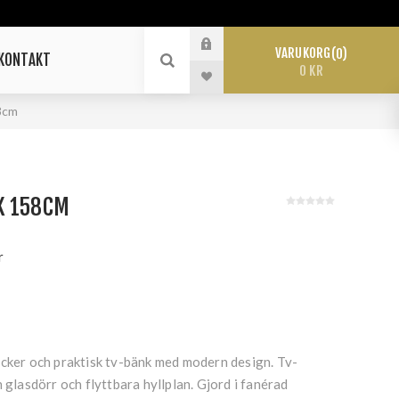
VARUKORG
0
KONTAKT
0 KR
8cm
K 158CM
r
acker och praktisk tv-bänk med modern design. Tv-
n glasdörr och flyttbara hyllplan. Gjord i fanérad