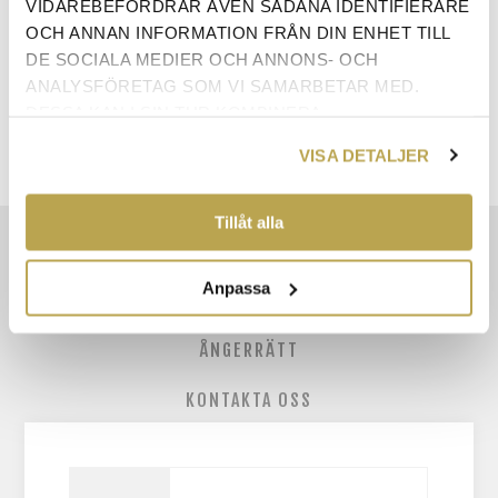
VIDAREBEFORDRAR ÄVEN SÅDANA IDENTIFIERARE
ANTAL:
LÄGG I VARUKORG
OCH ANNAN INFORMATION FRÅN DIN ENHET TILL
DE SOCIALA MEDIER OCH ANNONS- OCH
ANALYSFÖRETAG SOM VI SAMARBETAR MED.
DESSA KAN I SIN TUR KOMBINERA
INFORMATIONEN MED ANNAN INFORMATION SOM
VISA DETALJER
DU HAR TILLHANDAHÅLLIT ELLER SOM DE HAR
SAMLAT IN NÄR DU HAR ANVÄNT DERAS
TJÄNSTER.
Tillåt alla
EGENSKAPER
Anpassa
RECENSIONER
ÅNGERRÄTT
KONTAKTA OSS