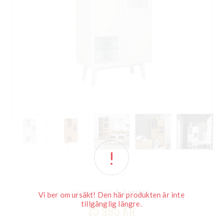
Leveranstid:
1-3 veckor
Vi ber om ursäkt! Den här produkten är inte
tillgänglig längre.
15 995 KR