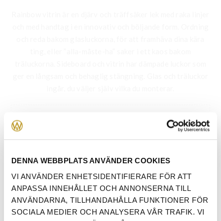
Rainbow vitrin är en djärv och träffsäker lek med raka linjer
och med handtag i en innovativ och böljande form. Ordning
och reda bakom glasluckorna, för att framhäva dina kära
ting, eller ”alla-måste-ha” saker i ett kaos bakom
träluckorna. Sideboard och vitrin har dämpade luckor som
ger en långsam och behaglig stängning. Glas och träluckor
ingår, du väljer själv vilka du monterar.
VAL AV TRÄSLAG
*
DENNA WEBBPLATS ANVÄNDER COOKIES
VI ANVÄNDER ENHETSIDENTIFIERARE FÖR ATT
ANPASSA INNEHÅLLET OCH ANNONSERNA TILL
ANVÄNDARNA, TILLHANDAHÅLLA FUNKTIONER FÖR
SOCIALA MEDIER OCH ANALYSERA VÅR TRAFIK. VI