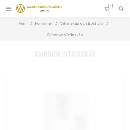
0
Hem
/
Förvaring
/
Vitrinskåp och Bokhylla
/
Rainbow Vitrinskåp
RAINBOW VITRINSKÅP