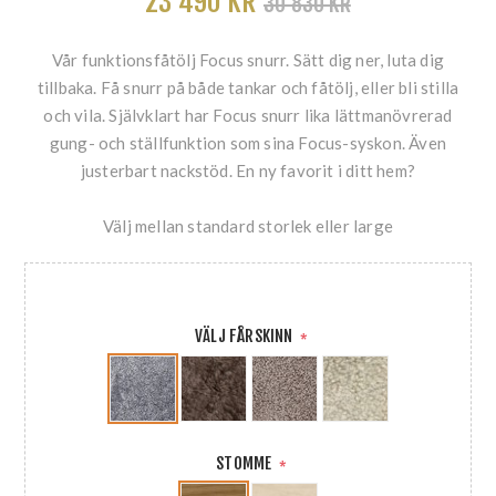
23 490 KR
30 830 KR
Vår funktionsfåtölj Focus snurr. Sätt dig ner, luta dig
tillbaka. Få snurr på både tankar och fåtölj, eller bli stilla
och vila. Självklart har Focus snurr lika lättmanövrerad
gung- och ställfunktion som sina Focus-syskon. Även
justerbart nackstöd. En ny favorit i ditt hem?
Välj mellan standard storlek eller large
VÄLJ FÅRSKINN
*
STOMME
*