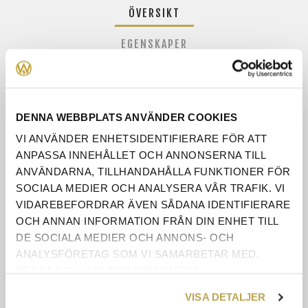
ÖVERSIKT
EGENSKAPER
RECENSIONER
ÅNGERRÄTT
DENNA WEBBPLATS ANVÄNDER COOKIES
KONTAKTA OSS
VI ANVÄNDER ENHETSIDENTIFIERARE FÖR ATT
ANPASSA INNEHÅLLET OCH ANNONSERNA TILL
ANVÄNDARNA, TILLHANDAHÅLLA FUNKTIONER FÖR
Innehåll
SOCIALA MEDIER OCH ANALYSERA VÅR TRAFIK. VI
VIDAREBEFORDRAR ÄVEN SÅDANA IDENTIFIERARE
Sits:
Formgjuten kallskumkärna 50kg.
OCH ANNAN INFORMATION FRÅN DIN ENHET TILL
DE SOCIALA MEDIER OCH ANNONS- OCH
Rygg:
Formgjuten kallskumkärna 50kg.
ANALYSFÖRETAG SOM VI SAMARBETAR MED.
Funktioner
DESSA KAN I SIN TUR KOMBINERA
INFORMATIONEN MED ANNAN INFORMATION SOM
1. Vinklingsfunktion
VISA DETALJER
DU HAR TILLHANDAHÅLLIT ELLER SOM DE HAR