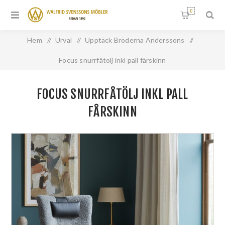
0
Hem
/
Urval
/
Upptäck Bröderna Anderssons
/
Focus snurrfåtölj inkl pall fårskinn
FOCUS SNURRFÅTÖLJ INKL PALL
FÅRSKINN