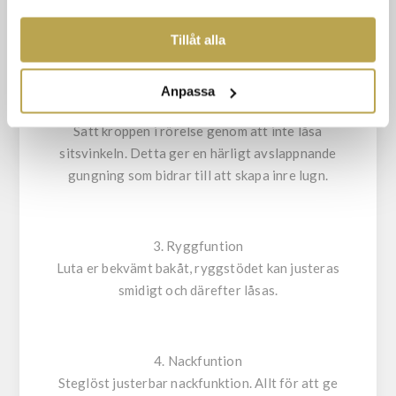
Justera enkelt sitsvinkeln. Tippa sitsen med
SAMLAT IN NÄR DU HAR ANVÄNT DERAS
hjälp av bakre handtaget och lås sedan fåtöljen
TJÄNSTER.
Tillåt alla
när bekväm position uppnåtts.
Anpassa
2. Gungfunktion
Satt kroppen i rörelse genom att inte låsa
sitsvinkeln. Detta ger en härligt avslappnande
gungning som bidrar till att skapa inre lugn.
3. Ryggfuntion
Luta er bekvämt bakåt, ryggstödet kan justeras
smidigt och därefter låsas.
4. Nackfuntion
Steglöst justerbar nackfunktion. Allt för att ge