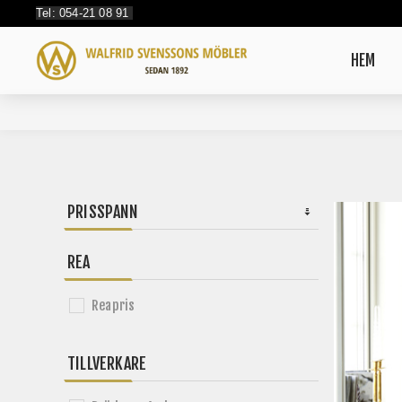
Tel: 054-21 08 91
HEM
PRISSPANN
REA
Reapris
TILLVERKARE