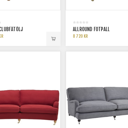
CLUBFÅTÖLJ
ALLROUND FOTPALL
KR
8 720 KR