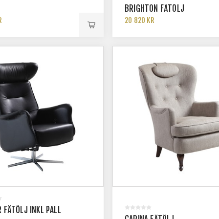
BRIGHTON FÅTÖLJ
R
20 820 KR
R FÅTÖLJ INKL PALL