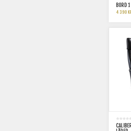
BORD 1
4 390 K
CALIBE