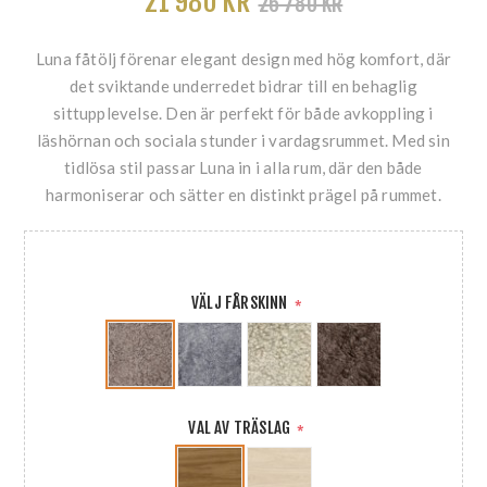
21 980 KR
26 780 KR
Luna fåtölj förenar elegant design med hög komfort, där
det sviktande underredet bidrar till en behaglig
sittupplevelse. Den är perfekt för både avkoppling i
läshörnan och sociala stunder i vardagsrummet. Med sin
tidlösa stil passar Luna in i alla rum, där den både
harmoniserar och sätter en distinkt prägel på rummet.
VÄLJ FÅRSKINN
*
VAL AV TRÄSLAG
*