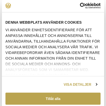
DENNA WEBBPLATS ANVÄNDER COOKIES
TYG PRISGRUPP 3
*
VI ANVÄNDER ENHETSIDENTIFIERARE FÖR ATT
ANPASSA INNEHÅLLET OCH ANNONSERNA TILL
ANVÄNDARNA, TILLHANDAHÅLLA FUNKTIONER FÖR
SOCIALA MEDIER OCH ANALYSERA VÅR TRAFIK. VI
VIDAREBEFORDRAR ÄVEN SÅDANA IDENTIFIERARE
OCH ANNAN INFORMATION FRÅN DIN ENHET TILL
DE SOCIALA MEDIER OCH ANNONS- OCH
ANALYSFÖRETAG SOM VI SAMARBETAR MED.
DESSA KAN I SIN TUR KOMBINERA
INFORMATIONEN MED ANNAN INFORMATION SOM
VISA DETALJER
DU HAR TILLHANDAHÅLLIT ELLER SOM DE HAR
SAMLAT IN NÄR DU HAR ANVÄNT DERAS
TJÄNSTER.
Tillåt alla