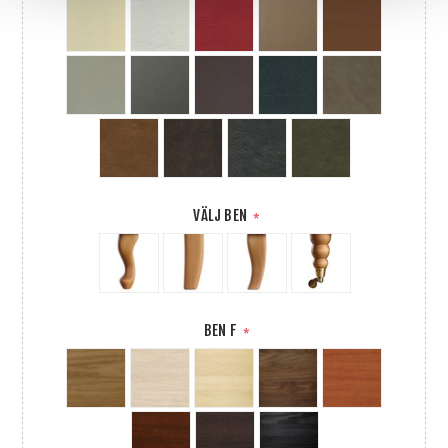
VÄLJ BEN
*
BEN F
*