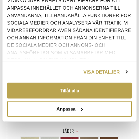
VI ANVÄNDER ENHETSIDENTIFIERARE FÖR ATT
TYG PRISGRUPP 4
*
ANPASSA INNEHÅLLET OCH ANNONSERNA TILL
ANVÄNDARNA, TILLHANDAHÅLLA FUNKTIONER FÖR
SOCIALA MEDIER OCH ANALYSERA VÅR TRAFIK. VI
VIDAREBEFORDRAR ÄVEN SÅDANA IDENTIFIERARE
OCH ANNAN INFORMATION FRÅN DIN ENHET TILL
DE SOCIALA MEDIER OCH ANNONS- OCH
ANALYSFÖRETAG SOM VI SAMARBETAR MED.
TYG PRISGRUPP 5
*
DESSA KAN I SIN TUR KOMBINERA
INFORMATIONEN MED ANNAN INFORMATION SOM
VISA DETALJER
DU HAR TILLHANDAHÅLLIT ELLER SOM DE HAR
SAMLAT IN NÄR DU HAR ANVÄNT DERAS
TJÄNSTER.
Tillåt alla
Anpassa
LÄDER
*