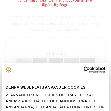
Vi ber om ursäkt! Den här produkten är inte
3 985 KR
tillgänglig längre.
Nadja bänk är en nätt bänk som passar in i dom flesta rum
hemma. Bänken finns i olika utföranden. Tillverkad av
Oscarssons Möbel i Småland.
VÄLJ DYNA
*
MASSIV LACKAD EK
*
DENNA WEBBPLATS ANVÄNDER COOKIES
VI ANVÄNDER ENHETSIDENTIFIERARE FÖR ATT
ANPASSA INNEHÅLLET OCH ANNONSERNA TILL
ANVÄNDARNA, TILLHANDAHÅLLA FUNKTIONER FÖR