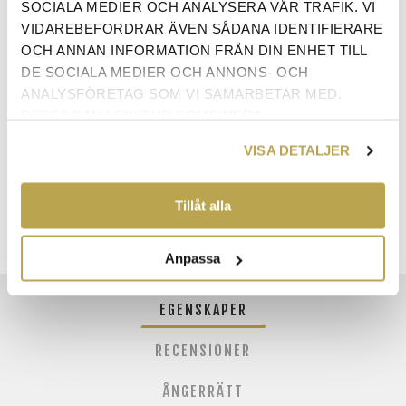
SOCIALA MEDIER OCH ANALYSERA VÅR TRAFIK. VI
VIDAREBEFORDRAR ÄVEN SÅDANA IDENTIFIERARE
OCH ANNAN INFORMATION FRÅN DIN ENHET TILL
DE SOCIALA MEDIER OCH ANNONS- OCH
ANALYSFÖRETAG SOM VI SAMARBETAR MED.
ANTAL:
LÄGG I VARUKORG
DESSA KAN I SIN TUR KOMBINERA
INFORMATIONEN MED ANNAN INFORMATION SOM
VISA DETALJER
DU HAR TILLHANDAHÅLLIT ELLER SOM DE HAR
SAMLAT IN NÄR DU HAR ANVÄNT DERAS
TJÄNSTER.
Tillåt alla
Anpassa
EGENSKAPER
RECENSIONER
ÅNGERRÄTT