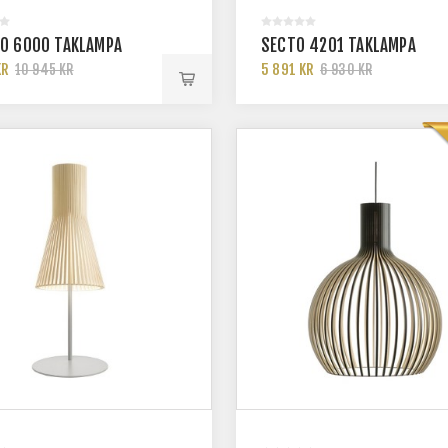
O 6000 TAKLAMPA
SECTO 4201 TAKLAMPA
KR
5 891 KR
10 945 KR
6 930 KR