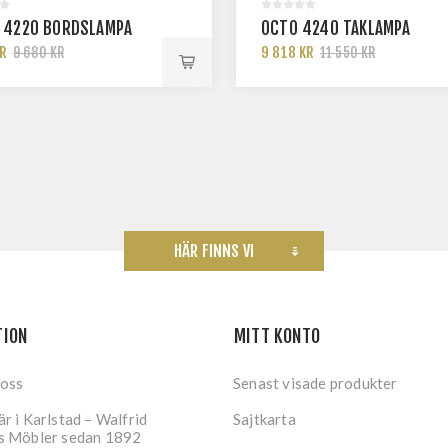
 4220 BORDSLAMPA
OCTO 4240 TAKLAMPA
KR
9 818 KR
9 680 KR
11 550 KR
HÄR FINNS VI
TION
MITT KONTO
 oss
Senast visade produkter
r i Karlstad – Walfrid
Sajtkarta
s Möbler sedan 1892