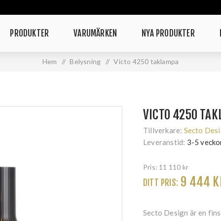
PRODUKTER
VARUMÄRKEN
NYA PRODUKTER
Hem
/
Belysning
/
Victo 4250 taklampa
VICTO 4250 TA
Tillverkare:
Secto Des
Leveranstid:
3-5 vecko
Pris:
11 110 kr
9 444 K
DITT PRIS:
Secto Design är en fins