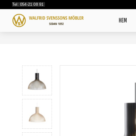
Tel: 054-21 08 91
HEM