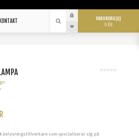
VARUKORG
0
KONTAKT
0 KR
KLAMPA
ign
r
R
k belysningstillverkare som specialiserar sig på