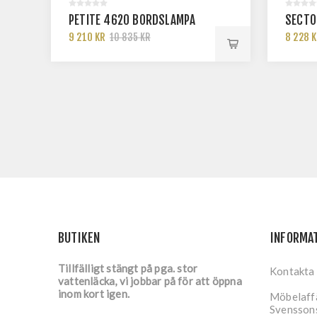
PETITE 4620 BORDSLAMPA
SECTO
9 210 KR
8 228 
10 835 KR
BUTIKEN
INFORMA
Tillfälligt stängt på pga. stor
Kontakta
vattenläcka, vi jobbar på för att öppna
inom kort igen.
Möbelaffä
Svensson