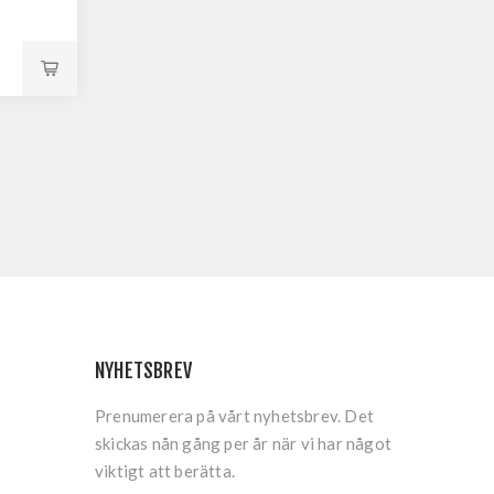
NYHETSBREV
Prenumerera på vårt nyhetsbrev. Det
skickas nån gång per år när vi har något
viktigt att berätta.