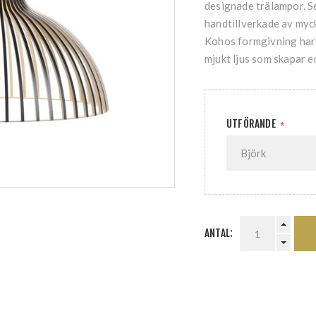
designade trälampor. S
handtillverkade av myc
Kohos formgivning har e
mjukt ljus som skapar e
UTFÖRANDE
*
ANTAL: