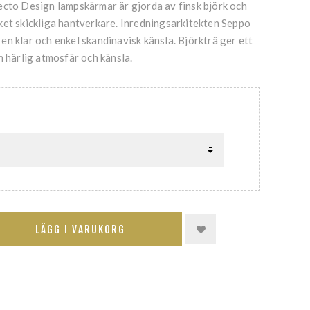
ecto Design lampskärmar är gjorda av finsk björk och
ket skickliga hantverkare. Inredningsarkitekten Seppo
n klar och enkel skandinavisk känsla. Björkträ ger ett
n härlig atmosfär och känsla.
LÄGG I VARUKORG