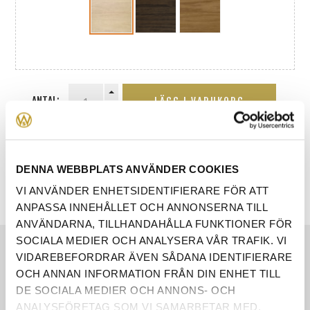
ANTAL:
LÄGG I VARUKORG
DENNA WEBBPLATS ANVÄNDER COOKIES
VI ANVÄNDER ENHETSIDENTIFIERARE FÖR ATT
ANPASSA INNEHÅLLET OCH ANNONSERNA TILL
ANVÄNDARNA, TILLHANDAHÅLLA FUNKTIONER FÖR
SOCIALA MEDIER OCH ANALYSERA VÅR TRAFIK. VI
EGENSKAPER
VIDAREBEFORDRAR ÄVEN SÅDANA IDENTIFIERARE
OCH ANNAN INFORMATION FRÅN DIN ENHET TILL
RECENSIONER
DE SOCIALA MEDIER OCH ANNONS- OCH
ANALYSFÖRETAG SOM VI SAMARBETAR MED.