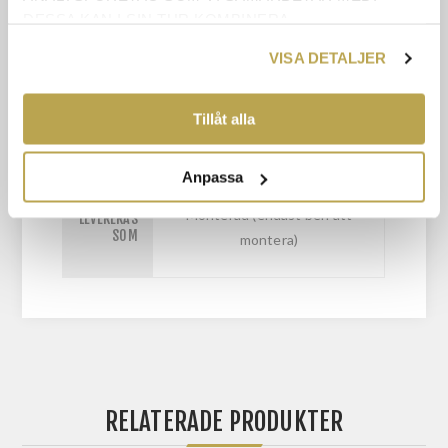
ÅNGERRÄTT
DESSA KAN I SIN TUR KOMBINERA
INFORMATIONEN MED ANNAN INFORMATION SOM
KONTAKTA OSS
VISA DETALJER
DU HAR TILLHANDAHÅLLIT ELLER SOM DE HAR
SAMLAT IN NÄR DU HAR ANVÄNT DERAS
TJÄNSTER.
Tillåt alla
VISAS I
Annan modell i samma serie
BUTIKEN
Anpassa
Monterad (endast ben att
LEVERERAS
SOM
montera)
RELATERADE PRODUKTER