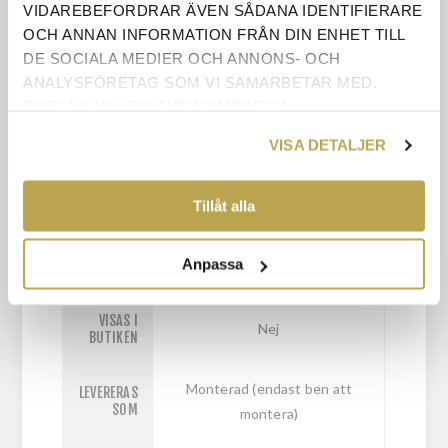
VIDAREBEFORDRAR ÄVEN SÅDANA IDENTIFIERARE
ÅNGERRÄTT
OCH ANNAN INFORMATION FRÅN DIN ENHET TILL
DE SOCIALA MEDIER OCH ANNONS- OCH
KONTAKTA OSS
ANALYSFÖRETAG SOM VI SAMARBETAR MED.
DESSA KAN I SIN TUR KOMBINERA
INFORMATIONEN MED ANNAN INFORMATION SOM
VISA DETALJER
DU HAR TILLHANDAHÅLLIT ELLER SOM DE HAR
BREDD
150cm
SAMLAT IN NÄR DU HAR ANVÄNT DERAS
TJÄNSTER.
Tillåt alla
DJUP
40cm
Anpassa
HÖJD
85cm
VISAS I
Nej
BUTIKEN
Monterad (endast ben att
LEVERERAS
SOM
montera)