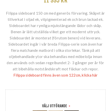
11 995 KR
Filippa sideboard 150 cm med generös förvaring. Skåpet är
tillverkat i oljad ek, vitpigmenterad ek och brun lackad ek.
Sideboardet har rymliga mjukstängande lådor och skåp.
Benen är lätt utställda vilket ger ett modernt uttryck.
Sideboardet är monterat (förutom benen) vid leverans.
Sideboardet ingår i vår breda Filippa-serie som även har
flera matchande matbord i olika storlekar. Tänk på att
oljebehandlade ytor ska behandlas med möbelolja innan
den används och sedan regelbundet 2- 3 gånger per år för
att bibehålla motståndskraft mot fläckar och repor.
Filippa sideboard finns även som 122cm, klicka här
VÄLJ UTFÖRANDE
*