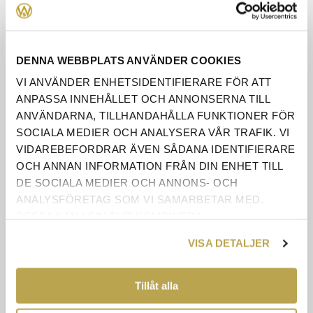
KONTAKTA OSS
DENNA WEBBPLATS ANVÄNDER COOKIES
VI ANVÄNDER ENHETSIDENTIFIERARE FÖR ATT
BREDD
82cm
ANPASSA INNEHÅLLET OCH ANNONSERNA TILL
ANVÄNDARNA, TILLHANDAHÅLLA FUNKTIONER FÖR
SOCIALA MEDIER OCH ANALYSERA VÅR TRAFIK. VI
DJUP
40cm
VIDAREBEFORDRAR ÄVEN SÅDANA IDENTIFIERARE
OCH ANNAN INFORMATION FRÅN DIN ENHET TILL
HÖJD
185cm
DE SOCIALA MEDIER OCH ANNONS- OCH
ANALYSFÖRETAG SOM VI SAMARBETAR MED.
VISAS I
Nej
DESSA KAN I SIN TUR KOMBINERA
BUTIKEN
INFORMATIONEN MED ANNAN INFORMATION SOM
VISA DETALJER
DU HAR TILLHANDAHÅLLIT ELLER SOM DE HAR
Monterad (endast ben att
LEVERERAS
SAMLAT IN NÄR DU HAR ANVÄNT DERAS
SOM
montera)
TJÄNSTER.
Tillåt alla