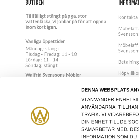
BUTIKEN
INFORMA
Tillfälligt stängt på pga. stor
Kontakta
vattenläcka, vi jobbar på för att öppna
inom kort igen.
Möbelaffä
Svensson
Vanliga öppettider
Möbelaffä
Måndag: stängt
Svensson
Tisdag - Fredag: 11 - 18
Lördag: 11 - 14
Betalning
Söndag: stängt
Köpvillko
Walfrid Svenssons Möbler
Nygatan 4
Integrite
652 20
Karlstad
DENNA WEBBPLATS AN
Sverige
Om oss
VI ANVÄNDER ENHETSI
info@walfrid.se
ANVÄNDARNA, TILLHAN
054-21 08 91
TRAFIK. VI VIDAREBE
DIN ENHET TILL DE S
SAMARBETAR MED. DES
INFORMATION SOM DU 