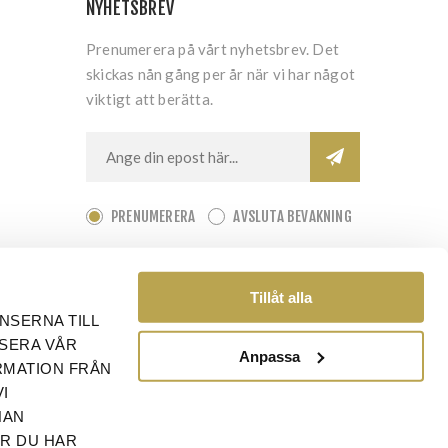
NYHETSBREV
Prenumerera på vårt nyhetsbrev. Det
skickas nån gång per år när vi har något
viktigt att berätta.
PRENUMERERA
AVSLUTA BEVAKNING
Tillåt alla
NSERNA TILL
YSERA VÅR
Anpassa
RMATION FRÅN
I
NAN
ÄR DU HAR