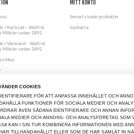
TION
MITT KONTO
 oss
Senast visade produkter
r i Karlstad – Walfrid
Sajtkarta
s Möbler sedan 1892
r i Värmland - Walfrid
s Möbler sedan 1892
svillkor
r
tspolicy
VÄNDER COOKIES
DENTIFIERARE FÖR ATT ANPASSA INNEHÅLLET OCH ANNO
DAHÅLLA FUNKTIONER FÖR SOCIALA MEDIER OCH ANAL
FORDRAR ÄVEN SÅDANA IDENTIFIERARE OCH ANNAN INFO
OCIALA MEDIER OCH ANNONS- OCH ANALYSFÖRETAG SOM V
SA KAN I SIN TUR KOMBINERA INFORMATIONEN MED AN
HAR TILLHANDAHÅLLIT ELLER SOM DE HAR SAMLAT IN N