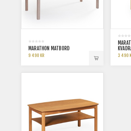
MARAT
MARATHON MATBORD
KVADR
9 490 KR
3 490 