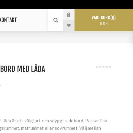
VARUKORG
0
KONTAKT
0 KR
BORD MED LÅDA
r
r
låda är ett välgjort och snyggt sidobord. Passar lika
dagsrummet, matrummet eller sovrummet. Välj mellan