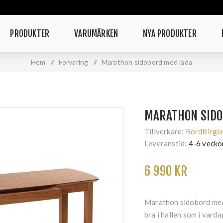
PRODUKTER
VARUMÄRKEN
NYA PRODUKTER
Hem
/
Förvaring
/
Marathon sidobord med låda
MARATHON SIDO
Tillverkare:
BordBirge
Leveranstid:
4-6 vecko
6 990 KR
Marathon sidobord med 
bra i hallen som i var