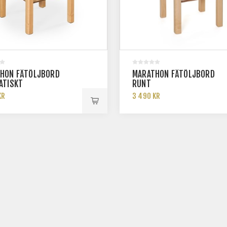
HON FÅTÖLJBORD
MARATHON FÅTÖLJBORD
ATISKT
RUNT
KR
3 490 KR