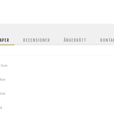
APER
RECENSIONER
ÅNGERRÄTT
KONTA
15cm
0cm
4cm
ej