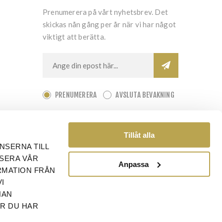
Prenumerera på vårt nyhetsbrev. Det
skickas nån gång per år när vi har något
viktigt att berätta.
PRENUMERERA
AVSLUTA BEVAKNING
Tillåt alla
NSERNA TILL
YSERA VÅR
Anpassa
RMATION FRÅN
I
NAN
ÄR DU HAR