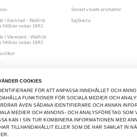
 oss
Senast visade produkter
r i Karlstad – Walfrid
Sajtkarta
s Möbler sedan 1892
r i Värmland - Walfrid
s Möbler sedan 1892
svillkor
r
tspolicy
VÄNDER COOKIES
DENTIFIERARE FÖR ATT ANPASSA INNEHÅLLET OCH ANNO
DAHÅLLA FUNKTIONER FÖR SOCIALA MEDIER OCH ANAL
FORDRAR ÄVEN SÅDANA IDENTIFIERARE OCH ANNAN INFO
OCIALA MEDIER OCH ANNONS- OCH ANALYSFÖRETAG SOM V
SA KAN I SIN TUR KOMBINERA INFORMATIONEN MED AN
HAR TILLHANDAHÅLLIT ELLER SOM DE HAR SAMLAT IN N
ER.