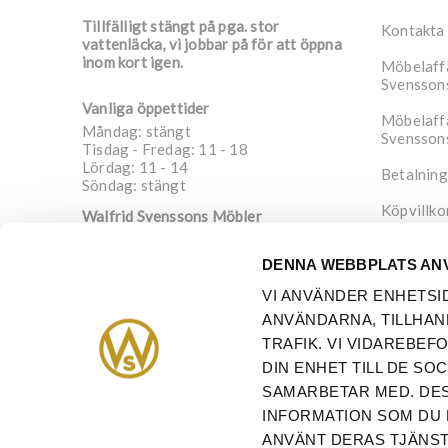
Tillfälligt stängt på pga. stor
Kontakta
vattenläcka, vi jobbar på för att öppna
inom kort igen.
Möbelaffä
Svensson
Vanliga öppettider
Möbelaffä
Måndag: stängt
Svensson
Tisdag - Fredag: 11 - 18
Lördag: 11 - 14
Betalning
Söndag: stängt
Köpvillko
Walfrid Svenssons Möbler
Nygatan 4
Integrite
652 20
Karlstad
DENNA WEBBPLATS AN
Sverige
Om oss
VI ANVÄNDER ENHETSI
info@walfrid.se
ANVÄNDARNA, TILLHAN
054-21 08 91
TRAFIK. VI VIDAREBE
DIN ENHET TILL DE S
SAMARBETAR MED. DES
INFORMATION SOM DU 
ANVÄNT DERAS TJÄNST