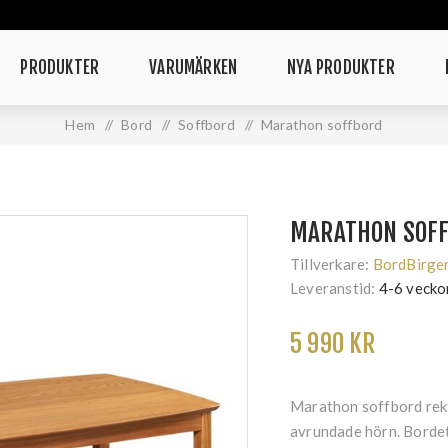
PRODUKTER
VARUMÄRKEN
NYA PRODUKTER
Hem
/
Bord
/
Soffbord
/
Marathon soffbord
MARATHON SOF
Tillverkare:
BordBirge
Leveranstid:
4-6 vecko
5 990 KR
Marathon soffbord rekt
avrundade hörn. Bordet 