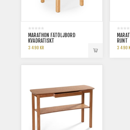
MARATHON FÅTÖLJBORD
MARAT
KVADRATISKT
RUNT
3 490 KR
3 490 