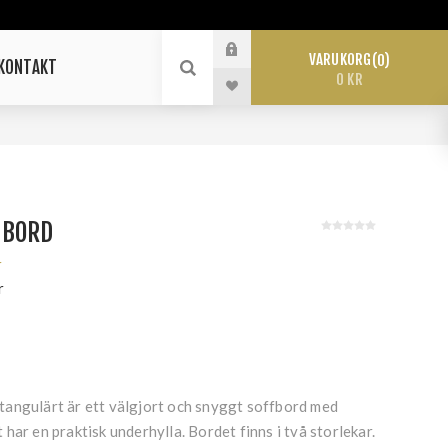
VARUKORG
0
KONTAKT
0 KR
FBORD
r
r
angulärt är ett välgjort och snyggt soffbord med
har en praktisk underhylla. Bordet finns i två storlekar.