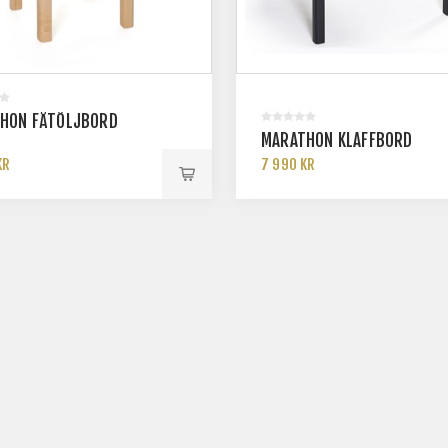
HON FÅTÖLJBORD
MARATHON KLAFFBORD
KR
7 990 KR