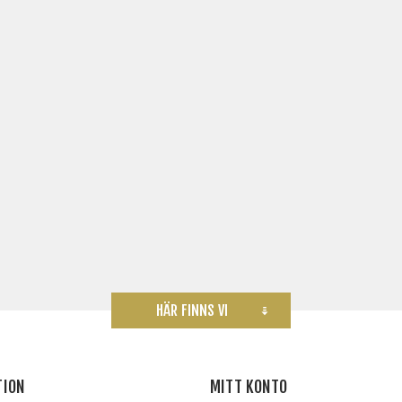
HÄR FINNS VI
TION
MITT KONTO