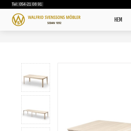
Tel: 054-21 08 91
HEM