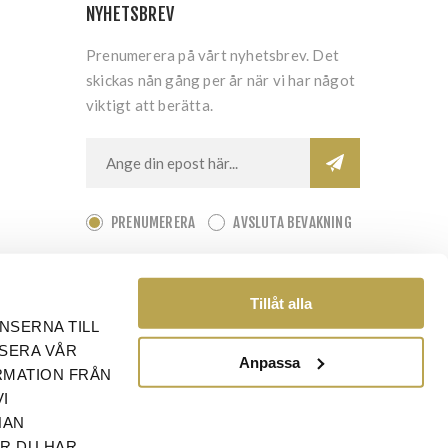
NYHETSBREV
Prenumerera på vårt nyhetsbrev. Det
skickas nån gång per år när vi har något
viktigt att berätta.
PRENUMERERA
AVSLUTA BEVAKNING
Tillåt alla
NSERNA TILL
YSERA VÅR
Anpassa
RMATION FRÅN
I
NAN
ÄR DU HAR