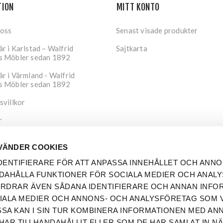
TION
MITT KONTO
 oss
Senast visade produkter
r i Karlstad – Walfrid
Sajtkarta
s Möbler sedan 1892
r i Värmland - Walfrid
s Möbler sedan 1892
svillkor
r
tspolicy
VÄNDER COOKIES
DENTIFIERARE FÖR ATT ANPASSA INNEHÅLLET OCH ANNO
DAHÅLLA FUNKTIONER FÖR SOCIALA MEDIER OCH ANAL
FORDRAR ÄVEN SÅDANA IDENTIFIERARE OCH ANNAN INFO
OCIALA MEDIER OCH ANNONS- OCH ANALYSFÖRETAG SOM V
SA KAN I SIN TUR KOMBINERA INFORMATIONEN MED AN
HAR TILLHANDAHÅLLIT ELLER SOM DE HAR SAMLAT IN N