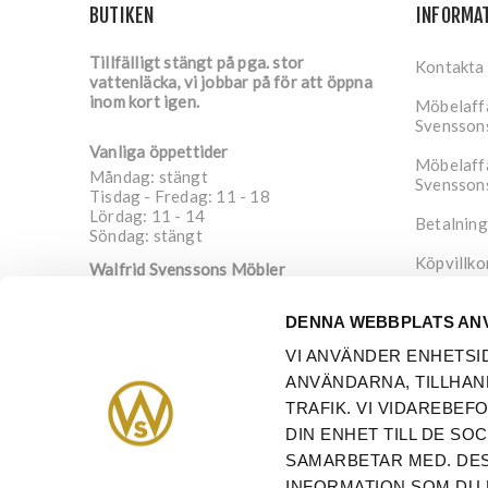
BUTIKEN
INFORMA
Tillfälligt stängt på pga. stor
Kontakta
vattenläcka, vi jobbar på för att öppna
inom kort igen.
Möbelaffä
Svensson
Vanliga öppettider
Möbelaffä
Måndag: stängt
Svensson
Tisdag - Fredag: 11 - 18
Lördag: 11 - 14
Betalning
Söndag: stängt
Köpvillko
Walfrid Svenssons Möbler
Nygatan 4
Integrite
652 20
Karlstad
DENNA WEBBPLATS AN
Sverige
Om oss
VI ANVÄNDER ENHETSI
info@walfrid.se
ANVÄNDARNA, TILLHAN
054-21 08 91
TRAFIK. VI VIDAREBE
DIN ENHET TILL DE S
SAMARBETAR MED. DES
INFORMATION SOM DU 