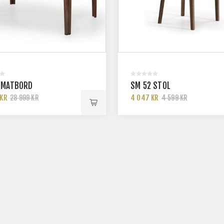
 MATBORD
SM 52 STOL
 KR
4 047 KR
28 999 KR
4 599 KR