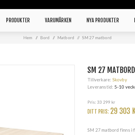
PRODUKTER
VARUMÄRKEN
NYA PRODUKTER
Hem
/
Bord
/
Matbord
/
SM 27 matbord
SM 27 MATBOR
Tillverkare:
Skovby
Leveranstid:
5-10 veck
Pris:
33 299 kr
29 303 
DITT PRIS:
SM 27 matbord finns i f