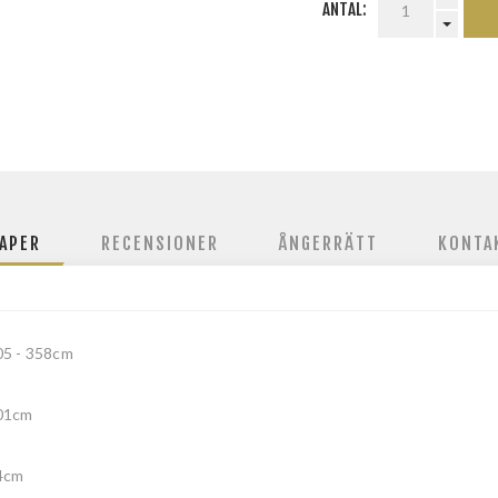
ANTAL:
APER
RECENSIONER
ÅNGERRÄTT
KONTA
05 - 358cm
01cm
4cm