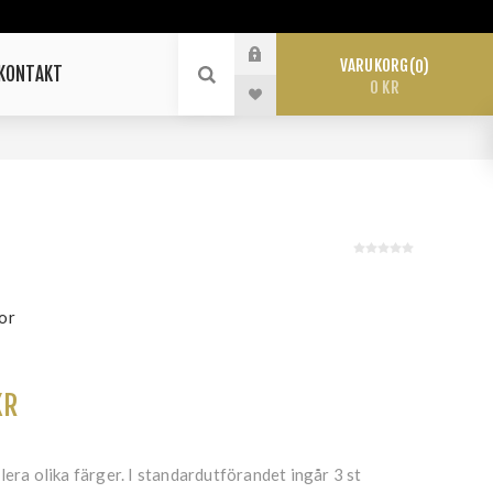
VARUKORG
0
KONTAKT
0 KR
D
or
KR
lera olika färger. I standardutförandet ingår 3 st