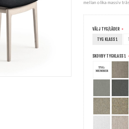
mellan olika massiv trä
VÄLJ TYG/LÄDER
*
TYG KLASS 1
SKOVBY TYGKLASS 1