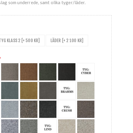
slag som underrede, samt olika tyger/läder.
TYG KLASS 2 [+ 500 KR]
LÄDER [+ 2 100 KR]
*