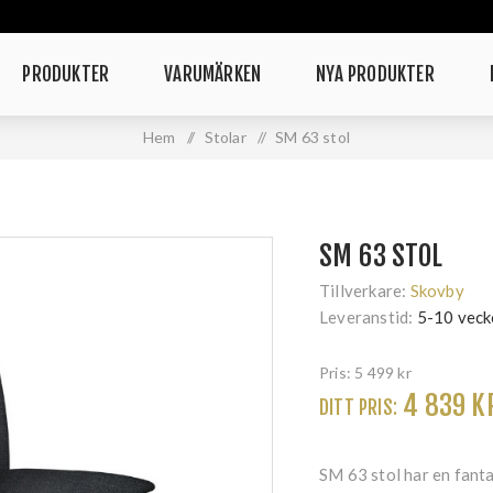
PRODUKTER
VARUMÄRKEN
NYA PRODUKTER
Hem
/
Stolar
/
SM 63 stol
SM 63 STOL
Tillverkare:
Skovby
Leveranstid:
5-10 veck
Pris:
5 499 kr
4 839 K
DITT PRIS:
SM 63 stol har en fanta