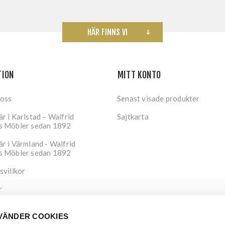
HÄR FINNS VI
TION
MITT KONTO
 oss
Senast visade produkter
r i Karlstad – Walfrid
Sajtkarta
s Möbler sedan 1892
r i Värmland - Walfrid
s Möbler sedan 1892
svillkor
r
tspolicy
VÄNDER COOKIES