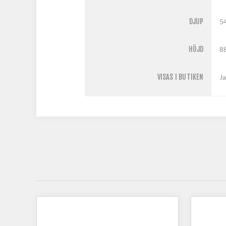
DJUP
5
HÖJD
8
VISAS I BUTIKEN
Ja