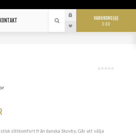
VARUKORG
0
KONTAKT
0 KR
or
R
stisk sittkomfort från danska Skovby. Går att välja