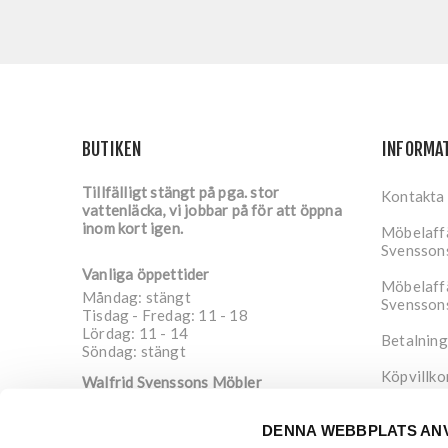
BUTIKEN
INFORMA
Tillfälligt stängt på pga. stor
Kontakta
vattenläcka, vi jobbar på för att öppna
inom kort igen.
Möbelaffä
Svensson
Vanliga öppettider
Möbelaffä
Måndag: stängt
Svensson
Tisdag - Fredag: 11 - 18
Lördag: 11 - 14
Betalning
Söndag: stängt
Köpvillko
Walfrid Svenssons Möbler
Nygatan 4
Integrite
652 20
Karlstad
DENNA WEBBPLATS AN
Sverige