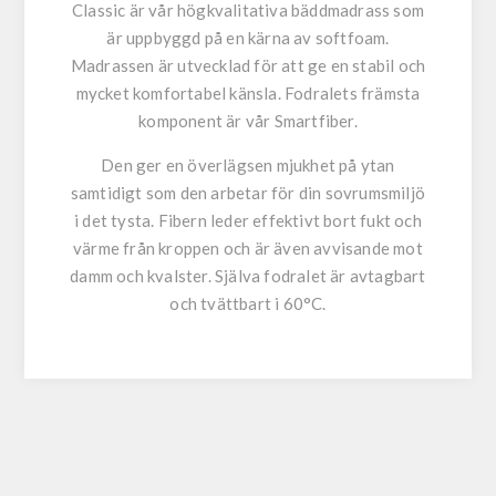
Classic är vår högkvalitativa bäddmadrass som
är uppbyggd på en kärna av softfoam.
Madrassen är utvecklad för att ge en stabil och
mycket komfortabel känsla. Fodralets främsta
komponent är vår Smartfiber.
Den ger en överlägsen mjukhet på ytan
samtidigt som den arbetar för din sovrumsmiljö
i det tysta. Fibern leder effektivt bort fukt och
värme från kroppen och är även avvisande mot
damm och kvalster. Själva fodralet är avtagbart
och tvättbart i 60°C.