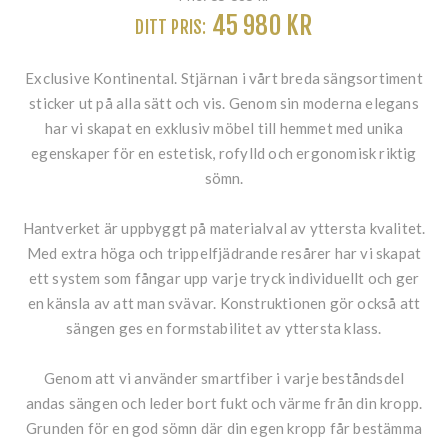
45 980 KR
DITT PRIS:
Exclusive Kontinental. Stjärnan i vårt breda sängsortiment
sticker ut på alla sätt och vis. Genom sin moderna elegans
har vi skapat en exklusiv möbel till hemmet med unika
egenskaper för en estetisk, rofylld och ergonomisk riktig
sömn.
Hantverket är uppbyggt på materialval av yttersta kvalitet.
Med extra höga och trippelfjädrande resårer har vi skapat
ett system som fångar upp varje tryck individuellt och ger
en känsla av att man svävar. Konstruktionen gör också att
sängen ges en formstabilitet av yttersta klass.
Genom att vi använder smartfiber i varje beståndsdel
andas sängen och leder bort fukt och värme från din kropp.
Grunden för en god sömn där din egen kropp får bestämma