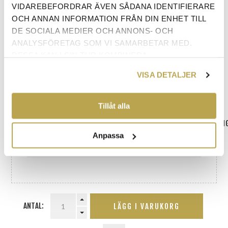
VÄLJ SÄNGGAVEL
*
VIDAREBEFORDRAR ÄVEN SÅDANA IDENTIFIERARE
OCH ANNAN INFORMATION FRÅN DIN ENHET TILL
DE SOCIALA MEDIER OCH ANNONS- OCH
ANALYSFÖRETAG SOM VI SAMARBETAR MED.
DESSA KAN I SIN TUR KOMBINERA
INFORMATIONEN MED ANNAN INFORMATION SOM
VISA DETALJER
DU HAR TILLHANDAHÅLLIT ELLER SOM DE HAR
SAMLAT IN NÄR DU HAR ANVÄNT DERAS
TJÄNSTER.
Tillåt alla
VÄLJ TILL LED-BELYSNING TILL SÄNGGAVEL (ENDAST VID VAL AV SÄ
Anpassa
ANTAL:
LÄGG I VARUKORG