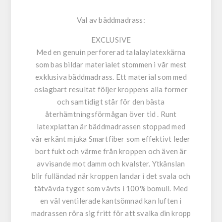
Val av bäddmadrass:
EXCLUSIVE
Med en genuin perforerad talalaylatexkärna
som bas bildar materialet stommen i vår mest
exklusiva bäddmadrass. Ett material som med
oslagbart resultat följer kroppens alla former
och samtidigt står för den bästa
återhämtningsförmågan över tid . Runt
latexplattan är bäddmadrassen stoppad med
vår erkänt mjuka Smartfiber som effektivt leder
bort fukt och värme från kroppen och även är
avvisande mot damm och kvalster. Ytkänslan
blir fulländad när kroppen landar i det svala och
tätvävda tyget som vävts i 100% bomull. Med
en väl ventilerade kantsömnad kan luften i
madrassen röra sig fritt för att svalka din kropp