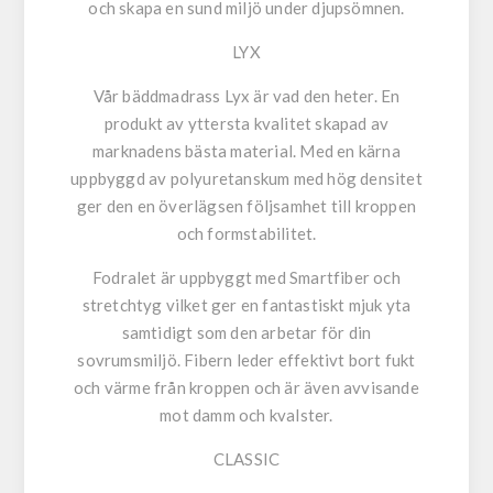
och skapa en sund miljö under djupsömnen.
LYX
Vår bäddmadrass Lyx är vad den heter. En
produkt av yttersta kvalitet skapad av
marknadens bästa material. Med en kärna
uppbyggd av polyuretanskum med hög densitet
ger den en överlägsen följsamhet till kroppen
och formstabilitet.
Fodralet är uppbyggt med Smartfiber och
stretchtyg vilket ger en fantastiskt mjuk yta
samtidigt som den arbetar för din
sovrumsmiljö. Fibern leder effektivt bort fukt
och värme från kroppen och är även avvisande
mot damm och kvalster.
CLASSIC