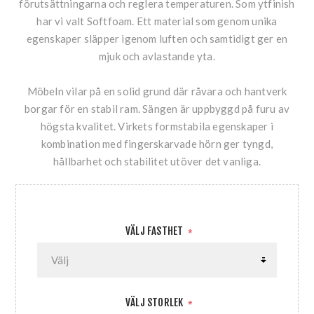
förutsättningarna och reglera temperaturen. Som ytfinish
har vi valt Softfoam. Ett material som genom unika
egenskaper släpper igenom luften och samtidigt ger en
mjuk och avlastande yta.
Möbeln vilar på en solid grund där råvara och hantverk
borgar för en stabil ram. Sängen är uppbyggd på furu av
högsta kvalitet. Virkets formstabila egenskaper i
kombination med fingerskarvade hörn ger tyngd,
hållbarhet och stabilitet utöver det vanliga.
VÄLJ FASTHET
*
VÄLJ STORLEK
*