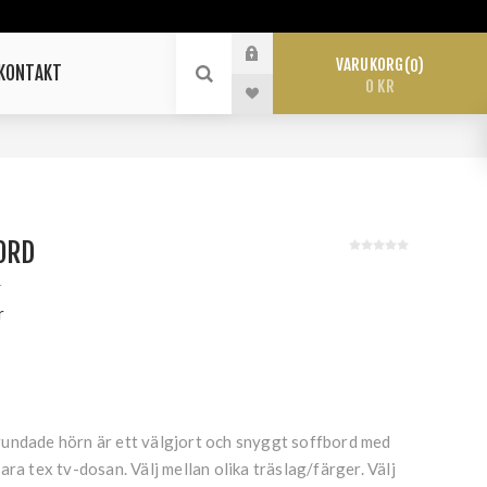
VARUKORG
0
KONTAKT
0 KR
ORD
r
r
undade hörn är ett välgjort och snyggt soffbord med
ara tex tv-dosan. Välj mellan olika träslag/färger. Välj