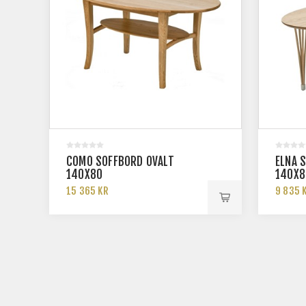
COMO SOFFBORD OVALT
ELNA 
140X80
140X8
15 365 KR
9 835 