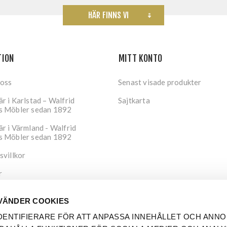
HÄR FINNS VI
TION
MITT KONTO
 oss
Senast visade produkter
r i Karlstad – Walfrid
Sajtkarta
s Möbler sedan 1892
r i Värmland - Walfrid
s Möbler sedan 1892
svillkor
r
tspolicy
VÄNDER COOKIES
DENTIFIERARE FÖR ATT ANPASSA INNEHÅLLET OCH ANNO