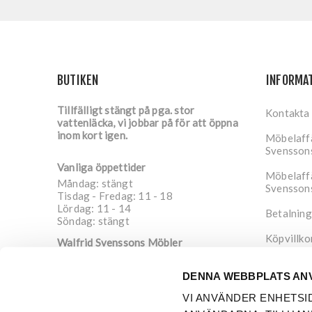
BUTIKEN
INFORMA
Tillfälligt stängt på pga. stor
Kontakta
vattenläcka, vi jobbar på för att öppna
inom kort igen.
Möbelaffä
Svensson
Vanliga öppettider
Möbelaffä
Måndag: stängt
Svensson
Tisdag - Fredag: 11 - 18
Lördag: 11 - 14
Betalning
Söndag: stängt
Köpvillko
Walfrid Svenssons Möbler
Nygatan 4
Integrite
652 20
Karlstad
DENNA WEBBPLATS AN
Sverige
Om oss
VI ANVÄNDER ENHETSI
info@walfrid.se