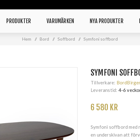
PRODUKTER
VARUMÄRKEN
NYA PRODUKTER
Hem
/
Bord
/
Soffbord
/
Symfoni soffbord
SYMFONI SOFFB
Tillverkare:
BordBirge
Leveranstid:
4-6 vecko
6 580 KR
Symfoni soffbord med r
en underskivan att förv